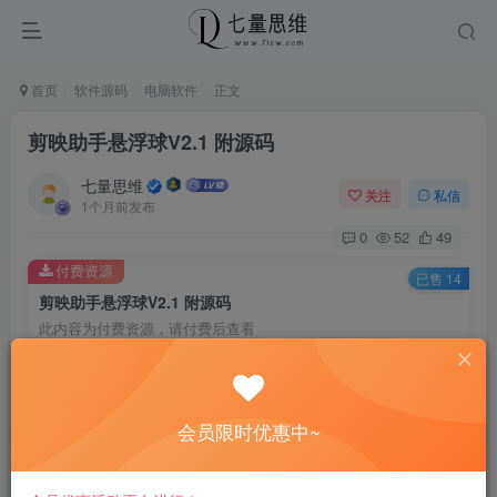
首页
软件源码
电脑软件
正文
剪映助手悬浮球V2.1 附源码
七量思维
关注
私信
1个月前发布
0
52
49
付费资源
已售 14
剪映助手悬浮球V2.1 附源码
此内容为付费资源，请付费后查看
6.6
￥
免费
免费
黄金会员
钻石会员
会员限时优惠中~
立即购买