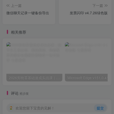
上一篇
下一篇
微信聊天记录一键备份导出
发票闪印 v4.7.26绿色版
相关推荐
2026剪映零基础速成实战课｜新手从工具认知、剪辑剪辑、特效配音到爆款短视频完整制作一站式教学
Mi
评论
抢沙发
欢迎您留下宝贵的见解！
提交