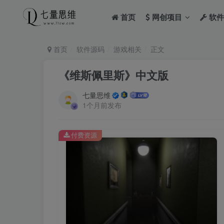
首页
网创项目
软件
首页
软件源码
游戏相关
正文
《维斯佩里斯》中文版
七量思维
1个月前发布
付费资源