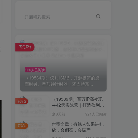
开启精彩搜索
TOP1
藏
956人已阅读
（19564期）仅1.16MB，开源极简的桌
面时钟、番茄钟计时器，还支持系...
（19589期）百万IP高变现
TOP2
→42天实战营｜打造盈利赚
钱一人公司，全平台引流私
8天前
921人已阅读
域转化批量成交积累客户案
例
付费文章：有钱人如果讲礼
TOP3
貌，会倒霉，会破产