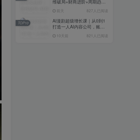
维破局+财商进阶+周期趋势
研判+创业落地+热门赛道深
前天
827人已阅读
度解析全体系
AI漫剧超级增长课｜从0到1
TOP10
打造一人AI内容公司，账号
运营+漫剧制作+商业变现全
10天前
821人已阅读
流程实战