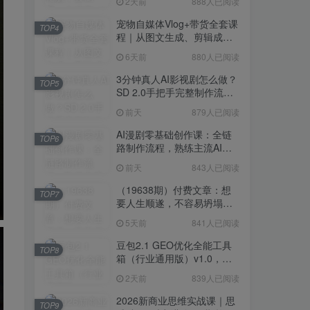
2天前
888人已阅读
宠物自媒体Vlog+带货全套课
TOP4
程｜从图文生成、剪辑成片
到带货变现一站式教学
6天前
880人已阅读
3分钟真人AI影视剧怎么做？
TOP5
SD 2.0手把手完整制作流程
｜Higgsfield 14天SD 2.0/2.5
前天
879人已阅读
无限生成
AI漫剧零基础创作课：全链
TOP6
路制作流程，熟练主流AI工
具高效产出漫剧成片
前天
843人已阅读
（19638期）付费文章：想
TOP7
要人生顺遂，不容易坍塌，
要培养这6种爱好
5天前
841人已阅读
豆包2.1 GEO优化全能工具
TOP8
箱（行业通用版）v1.0，会
复制粘贴即可，无需技术背
2天前
839人已阅读
景
2026新商业思维实战课｜思
TOP9