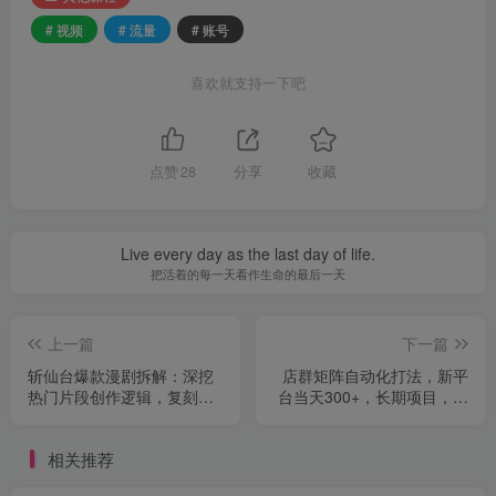
# 视频
# 流量
# 账号
喜欢就支持一下吧
点赞
28
分享
收藏
Live every day as the last day of life.
把活着的每一天看作生命的最后一天
上一篇
下一篇
斩仙台爆款漫剧拆解：深挖
店群矩阵自动化打法，新平
热门片段创作逻辑，复刻脚
台当天300+，长期项目，保
本画面打造同类型爆款作品
姆级教程，26年爆炸玩法
【揭秘】
相关推荐