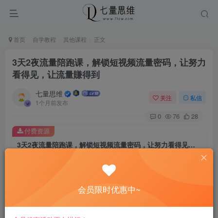
首页
自学教程
其他课程
正文
3天2夜流量陪跑课，解锁短视频流量密码，让努力
看得见，让流量賺得到
七量思维
关注
私信
1个月前发布
0
76
28
付费资源
3天2夜流量陪跑课，解锁短视频流量密码，让努力看得见，让流量賺得到
此内容为付费资源，请付费后查看
8.8
￥
会员限时优惠中~
免费
免费
黄金会员
钻石会员
立即购买