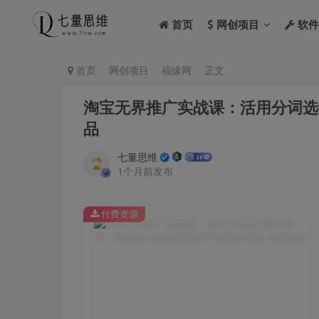
首页
网创项目
软件
首页
网创项目
福缘网
正文
淘宝无界推广实战课：活用分词选
品
七量思维
1个月前发布
付费资源