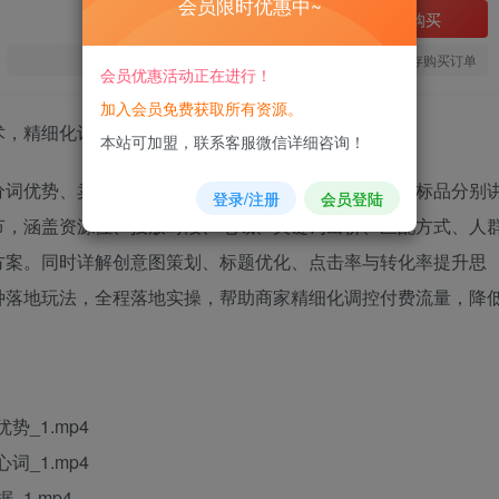
会员限时优惠中~
立即购买
您当前未登录！建议登陆后购买，可保存购买订单
会员优惠活动正在进行！
加入会员免费获取所有资源。
本站可加盟，联系客服微信详细咨询！
分词优势、卖点提炼与词根挖掘开始教学，对标品、非标品分别
登录/注册
会员登陆
节，涵盖资源位、投放时段、地域、关键词出价、匹配方式、人
方案。同时详解创意图策划、标题优化、点击率与转化率提升思
种落地玩法，全程落地实操，帮助商家精细化调控付费流量，降
_1.mp4
_1.mp4
_1.mp4