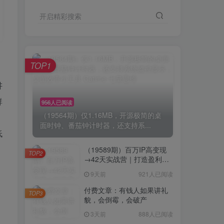
开启精彩搜索
TOP1
讲
群
956人已阅读
（19564期）仅1.16MB，开源极简的桌
面时钟、番茄钟计时器，还支持系...
低
（19589期）百万IP高变现
TOP2
→42天实战营｜打造盈利赚
钱一人公司，全平台引流私
9天前
921人已阅读
域转化批量成交积累客户案
例
付费文章：有钱人如果讲礼
TOP3
貌，会倒霉，会破产
3天前
888人已阅读