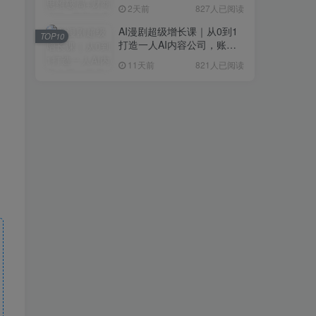
研判+创业落地+热门赛道深
2天前
827人已阅读
度解析全体系
AI漫剧超级增长课｜从0到1
TOP10
打造一人AI内容公司，账号
运营+漫剧制作+商业变现全
11天前
821人已阅读
流程实战