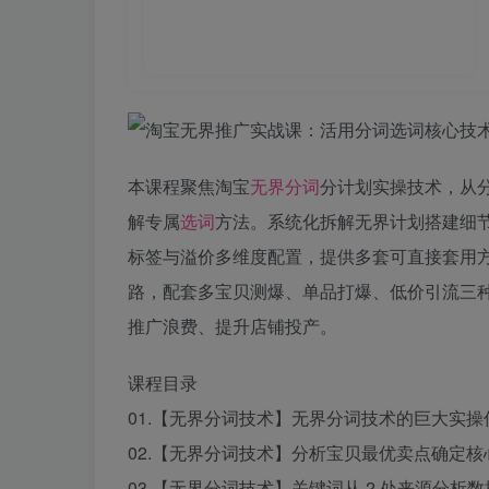
本课程聚焦淘宝
无界
分词
分计划实操技术，从
解专属
选词
方法。系统化拆解无界计划搭建细
标签与溢价多维度配置，提供多套可直接套用
路，配套多宝贝测爆、单品打爆、低价引流三
推广浪费、提升店铺投产。
课程目录
01.【无界分词技术】无界分词技术的巨大实操优势
02.【无界分词技术】分析宝贝最优卖点确定核心词
03.【无界分词技术】关键词从 2 处来源分析数据