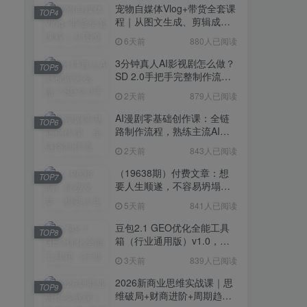
宠物自媒体Vlog+带货全套课
TOP4
程｜从图文生成、剪辑成片
到带货变现一站式教学
6天前
880人已阅读
3分钟真人AI影视剧怎么做？
TOP5
SD 2.0手把手完整制作流程
｜Higgsfield 14天SD 2.0/2.5
2天前
879人已阅读
无限生成
AI漫剧零基础创作课：全链
TOP6
路制作流程，熟练主流AI工
具高效产出漫剧成片
2天前
843人已阅读
（19638期）付费文章：想
TOP7
要人生顺遂，不容易坍塌，
要培养这6种爱好
5天前
841人已阅读
豆包2.1 GEO优化全能工具
TOP8
箱（行业通用版）v1.0，会
复制粘贴即可，无需技术背
3天前
839人已阅读
景
2026新商业思维实战课｜思
TOP9
维破局+财商进阶+周期趋势