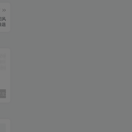
篇
图风
难题
新能源车行业深度解析：拆解产业崛起根源，剖析行业内卷与海外贸易争端现状
微信私域量化运营指南：搭建账号基建打造热号，脱敏风控规避运营各类高危风险