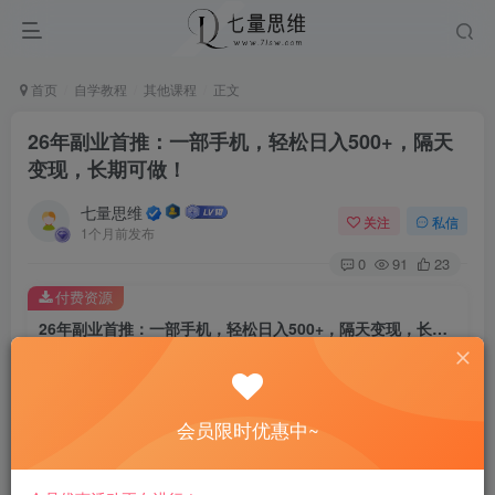
首页
自学教程
其他课程
正文
26年副业首推：一部手机，轻松日入500+，隔天
变现，长期可做！
七量思维
关注
私信
1个月前发布
0
91
23
付费资源
26年副业首推：一部手机，轻松日入500+，隔天变现，长期可做！
此内容为付费资源，请付费后查看
8.8
￥
会员限时优惠中~
免费
免费
黄金会员
钻石会员
立即购买