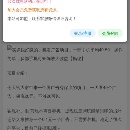
会员优惠活动正在进行！
加入会员免费获取所有资源。
您当前未登录！建议登陆后购买，可保存购买订单
本站可加盟，联系客服微信详细咨询！
实操
很好賺的手机看
广告
项目，一部手机平均40-50，操作简
登录/注册
会员登陆
单，多部手机可矩阵放大收益【揭秘】
项目介绍：
今天给大家带来一个看广告有保底的项目，一天看40个广
告，保底20元。不够20可以
客服补。|目前玩不需要养机，提现也是测试能够到账的另外
还给大家推荐一个0.1元一个广告，不需要养机。稳定了很久
的平台，目前已经提现6张+