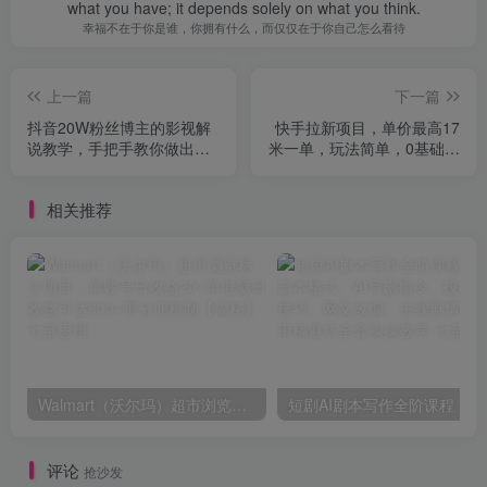
what you have; it depends solely on what you think.
幸福不在于你是谁，你拥有什么，而仅仅在于你自己怎么看待
上一篇
下一篇
抖音20W粉丝博主的影视解
快手拉新项目，单价最高17
说教学，手把手教你做出抖
米一单，玩法简单，0基础也
音精选内容冲击独家，单月
能轻松上手（更新6月）
收益破1W+
相关推荐
Walmart（沃尔玛）超市浏览标注项目，单账号日收益20+单电脑日收益可达800+带分佣机制【揭秘】
短剧AI剧本写作
评论
抢沙发