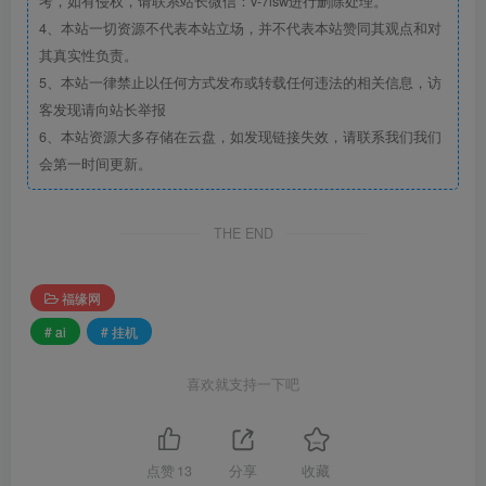
考，如有侵权，请联系站长微信：v-7lsw进行删除处理。
4、本站一切资源不代表本站立场，并不代表本站赞同其观点和对
其真实性负责。
5、本站一律禁止以任何方式发布或转载任何违法的相关信息，访
客发现请向站长举报
6、本站资源大多存储在云盘，如发现链接失效，请联系我们我们
会第一时间更新。
THE END
福缘网
# ai
# 挂机
喜欢就支持一下吧
点赞
13
分享
收藏