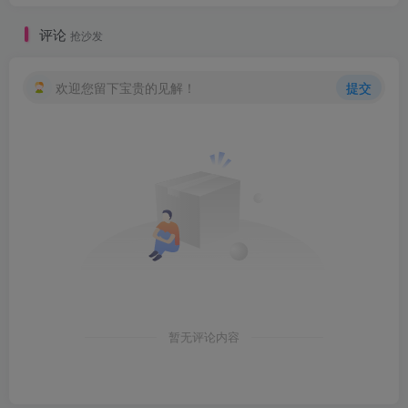
评论
抢沙发
欢迎您留下宝贵的见解！
提交
暂无评论内容