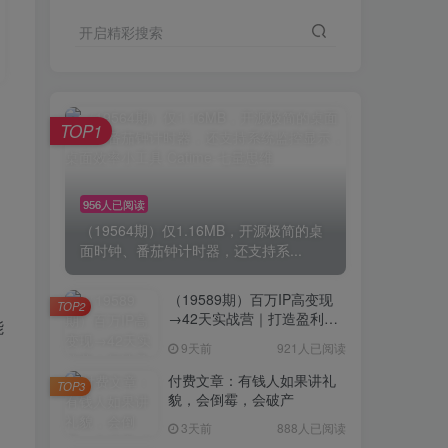
开启精彩搜索
TOP1
956人已阅读
（19564期）仅1.16MB，开源极简的桌
面时钟、番茄钟计时器，还支持系...
（19589期）百万IP高变现
TOP2
→42天实战营｜打造盈利赚
能
钱一人公司，全平台引流私
9天前
921人已阅读
域转化批量成交积累客户案
例
付费文章：有钱人如果讲礼
TOP3
貌，会倒霉，会破产
3天前
888人已阅读