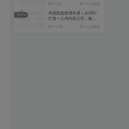
研判+创业落地+热门赛道深
2天前
827人已阅读
度解析全体系
AI漫剧超级增长课｜从0到1
TOP10
打造一人AI内容公司，账号
运营+漫剧制作+商业变现全
11天前
821人已阅读
流程实战