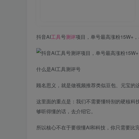
抖音AI
工具
号
测评
项目，单号最高涨粉15W+，
什么是AI工具测评号
顾名思义，就是做视频推荐类似豆包、元宝的这
这里面的重点是：我们不需要懂特别的硬核科技
够听得懂的话，去介绍它。
所以核心不在于要很懂AI和科技，你只需要比