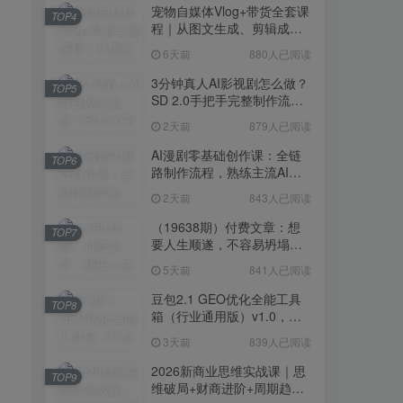
宠物自媒体Vlog+带货全套课
TOP4
程｜从图文生成、剪辑成片
到带货变现一站式教学
6天前
880人已阅读
3分钟真人AI影视剧怎么做？
TOP5
SD 2.0手把手完整制作流程
｜Higgsfield 14天SD 2.0/2.5
2天前
879人已阅读
无限生成
AI漫剧零基础创作课：全链
TOP6
路制作流程，熟练主流AI工
具高效产出漫剧成片
2天前
843人已阅读
（19638期）付费文章：想
TOP7
要人生顺遂，不容易坍塌，
要培养这6种爱好
5天前
841人已阅读
豆包2.1 GEO优化全能工具
TOP8
箱（行业通用版）v1.0，会
复制粘贴即可，无需技术背
3天前
839人已阅读
景
2026新商业思维实战课｜思
TOP9
维破局+财商进阶+周期趋势