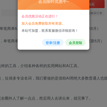
会员限时优惠中~
立即购买
您当前未登录！建议登陆后购买，可保存购买订单
会员优惠活动正在进行！
加入会员免费获取所有资源。
单笔商单5.5k，也可进伙伴计划，普通人可复制（更新5月）
本站可加盟，联系客服微信详细咨询！
登录/注册
会员登陆
样的工具，介绍各种各样的实用网站和AI工具。
，扯很多专业名词，我们要做的是借助AI用绝大多数普通人也
完全圈外人了解一点点，然后用人去讲出来，就完事了。