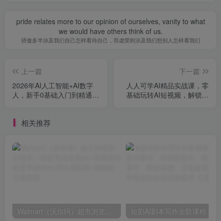
pride relates more to our opinion of ourselves, vanity to what
we would have others think of us.
骄傲多半涉及我们自己怎样看待自己，而虚荣则涉及我们想别人怎样看我们
上一篇
下一篇
2026年AI人工智能+AI数字
人人可学AI精品实战课，零
人，新手0基础入门到精通全
基础玩转AI短视频，解锁流
流程，从AI认知到数字人全
量副业双增收
自动，一套打通全链路
相关推荐
Walmart（沃尔玛）超市浏览标注项目，单账号日收益20+单电脑日收益可达800+带分佣机制【揭秘】
短剧AI剧本写作