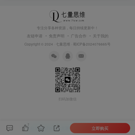
专注分享各种资源，每日持续更新中！
友链申请
免责声明
广告合作
关于我的
Copyright © 2024 ·
七量思维
·
蜀ICP备2024076665号
扫码加微信
7
立即购买
本站主题由Zibll子比主题强力驱动
联系作者