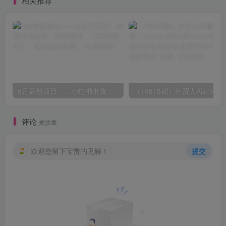
相关推荐
8月最新项目——小红书带货，精细化代运营，托管躺米，【兔米橡木】，感兴趣的加哦。
（19818期）外贸人AI建站全指南
评论
抢沙发
欢迎您留下宝贵的见解！
提交