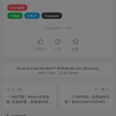
中创网
# 视频
# 客户
# youtube
喜欢就支持一下吧
点赞
30
分享
收藏
So what if we fall down? At least we are still young.
摔倒了又怎样，至少我们还年轻
上一篇
下一篇
（18657期）Notion全套模
（18659期）别再被AI无
板+实操步骤，批量做内容还
视！教你让GeminiChatGPT
能日引千条线索【原创双语
主动推荐你的生意【原创双
字幕】
语字幕】