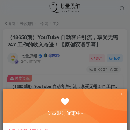
首页
网创项目
中创网
正文
（18658期）YouTube 自动客户引流，享受无需
247 工作的收入奇迹！【原创双语字幕】
七量思维
关注
私信
2个月前发布
0
37
30
付费资源
（18658期）YouTube 自动客户引流，享受无需 247 工作的收入奇迹！【原创双语字幕】
此内容为付费资源，请付费后查看
8.8
￥
会员限时优惠中~
免费
免费
黄金会员
钻石会员
立即购买