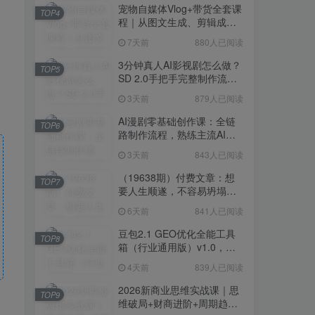
宠物自媒体Vlog+带货全套课
TOP4
程｜从图文生成、剪辑成片
到带货变现一站式教学
7天前
880人已阅读
3分钟真人AI影视剧怎么做？
TOP5
SD 2.0手把手完整制作流程
｜Higgsfield 14天SD 2.0/2.5
3天前
879人已阅读
无限生成
AI漫剧零基础创作课：全链
TOP6
路制作流程，熟练主流AI工
具高效产出漫剧成片
3天前
843人已阅读
（19638期）付费文章：想
TOP7
要人生顺遂，不容易坍塌，
要培养这6种爱好
6天前
841人已阅读
豆包2.1 GEO优化全能工具
TOP8
箱（行业通用版）v1.0，会
复制粘贴即可，无需技术背
4天前
839人已阅读
景
2026新商业思维实战课｜思
TOP9
维破局+财商进阶+周期趋势