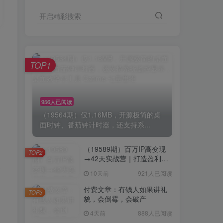
开启精彩搜索
TOP1
956人已阅读
（19564期）仅1.16MB，开源极简的桌
面时钟、番茄钟计时器，还支持系...
（19589期）百万IP高变现
TOP2
→42天实战营｜打造盈利赚
思
钱一人公司，全平台引流私
10天前
921人已阅读
域转化批量成交积累客户案
例
付费文章：有钱人如果讲礼
TOP3
貌，会倒霉，会破产
4天前
888人已阅读