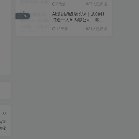
研判+创业落地+热门赛道深
3天前
827人已阅读
度解析全体系
AI漫剧超级增长课｜从0到1
TOP10
打造一人AI内容公司，账号
运营+漫剧制作+商业变现全
12天前
821人已阅读
流程实战
篇
内容
增收