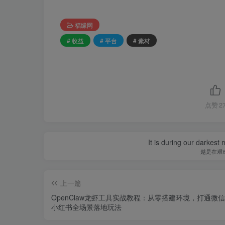
福缘网
# 收益
# 平台
# 素材
点赞
2
It is during our darkest
越是在艰
上一篇
OpenClaw龙虾工具实战教程：从零搭建环境，打通微
小红书全场景落地玩法