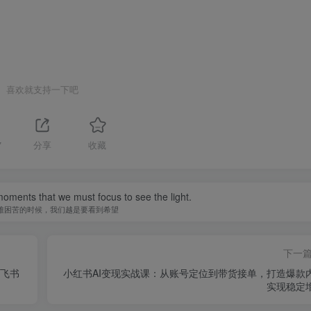
喜欢就支持一下吧
7
分享
收藏
 moments that we must focus to see the light.
难困苦的时候，我们越是要看到希望
下一
信飞书
小红书AI变现实战课：从账号定位到带货接单，打造爆款
实现稳定