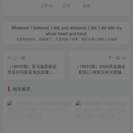
点赞
25
分享
收藏
Whatever I believed, I did; and whatever I did, I did with my
whole heart and mind.
凡是我相信的，我都做了；凡是我做了的事，都是全身心地投入去做的
上一篇
下一篇
（18635期）亚马逊卖家必
（18651期）2026美金掘金
学沃尔玛新蓝海实战课｜拆
新风口-纯算法对冲震撼上
解平台差异，快速平移流
线！日入1500-6000+，长久
量，低成本开拓跨境新渠道
合规稳健，轻松摆脱死工
相关推荐
资，…