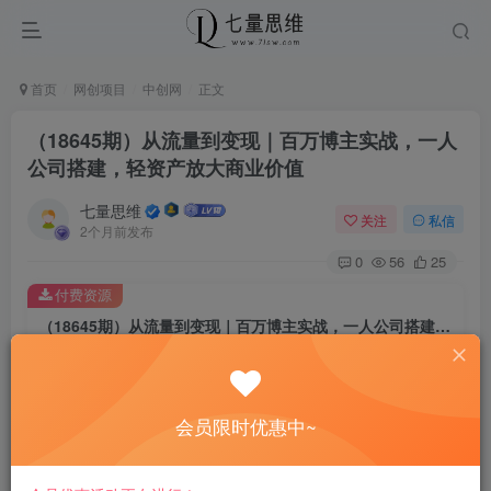
首页
网创项目
中创网
正文
（18645期）从流量到变现｜百万博主实战，一人
公司搭建，轻资产放大商业价值
七量思维
关注
私信
2个月前发布
0
56
25
付费资源
（18645期）从流量到变现｜百万博主实战，一人公司搭建，轻资产放大商业价值
此内容为付费资源，请付费后查看
8.8
￥
会员限时优惠中~
免费
免费
黄金会员
钻石会员
立即购买