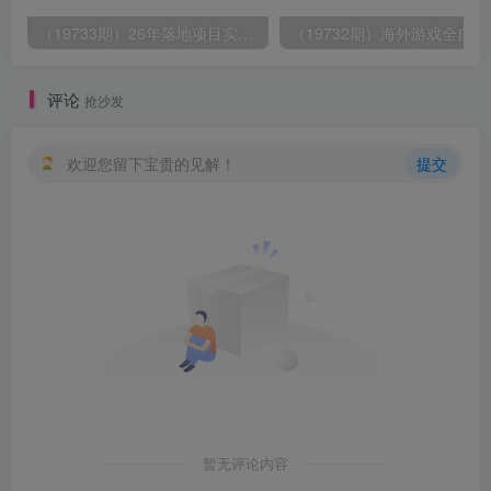
（19733期）26年落地项目实践首推，一部手机，轻松日入500+，长期稳定
（19732期）
评论
抢沙发
欢迎您留下宝贵的见解！
提交
暂无评论内容