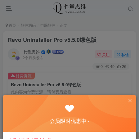
首页
软件源码
电脑软件
正文
Revo Uninstaller Pro v5.5.0绿色版
七量思维
关注
私信
2个月前发布
0
49
26
付费资源
Revo Uninstaller Pro v5.5.0绿色版
此内容为付费资源，请付费后查看
8.8
￥
免费
免费
黄金会员
钻石会员
会员限时优惠中~
立即购买