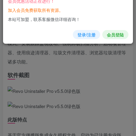
会员优惠活动正在进行！
您当前未登录！建议登陆后购买，可保存购买订单
加入会员免费获取所有资源。
软件介绍
本站可加盟，联系客服微信详细咨询！
Revo Uninstaller Pro，国外优秀的软件卸载工具，具有猎人
登录/注册
会员登陆
模式、安装跟踪监视改动、强制卸载扫描分析、启动项管理
器、使用痕迹清理器、垃圾文件清理器、浏览器垃圾清理等
诸多功能。
软件截图
此版特点
基于官方便携版集成永久授权文件，启动为已注册专业版