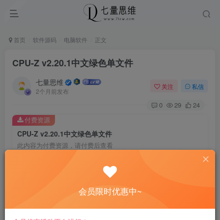
首页
软件源码
电脑软件
正文
CPU-Z v2.20.1中文绿色单文件
七量思维
关注
私信
2个月前发布
0
29
24
付费资源
CPU-Z v2.20.1中文绿色单文件
此内容为付费资源，请付费后查看
8.8
￥
免费
免费
黄金会员
钻石会员
会员限时优惠中~
立即购买