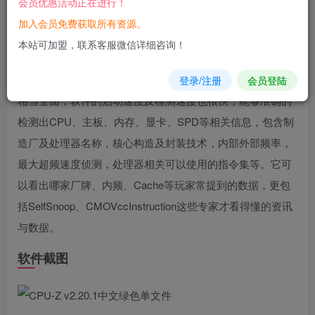
会员优惠活动正在进行！
您当前未登录！建议登陆后购买，可保存购买订单
加入会员免费获取所有资源。
软件
介绍
本站可加盟，联系客服微信详细咨询！
CPU-Z是最权威的CPU
处理器
检测工具。它支持的CPU种类
登录/注册
会员登陆
相当全面，软件的启动速度及检测速度也很快，能够准确的
检测出CPU、主板、内存、显卡、SPD等相关信息，包含制
造厂及处理器名称，核心构造及封装技术，内部外部频率，
最大超频速度侦测，处理器相关可以使用的指令集等。它可
以看出哪家厂牌、内频、Cache等玩家常提到的数据，更包
括SelfSnoop、CMOVccInstruction这些专家才看得懂的资讯
与数据。
软件截图