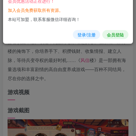
会员优惠活动正在进行！
您当前未登录！建议登陆后购买，可保存购买订单
加入会员免费获取所有资源。
本站可加盟，联系客服微信详细咨询！
游戏
介绍
登录/注册
会员登陆
昏君误国，怨声载道，无数野心家暗起反心。在京城一家青
楼的掩饰下，你培养手下、积攒钱财、收集情报、建立人
脉，等待兵变夺权的最好时机……《
风信
楼》是一部拥有海
量选项和丰富剧情的高自由度养成游戏——百种不同结局，
尽在你的选择之中。
游戏视频
游戏截图