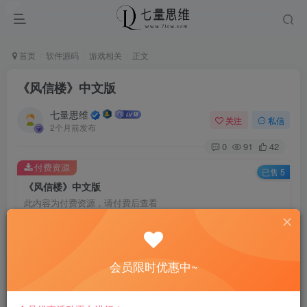
首页
软件源码
游戏相关
正文
《风信楼》中文版
七量思维
关注
私信
2个月前发布
0
91
42
付费资源
已售 5
《风信楼》中文版
此内容为付费资源，请付费后查看
6.6
￥
免费
免费
黄金会员
钻石会员
会员限时优惠中~
立即购买