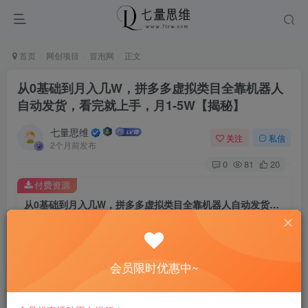
首页
网创项目
冒泡网
正文
从0基础到月入几W，拼多多虚拟类目全靠机器人
自动发货，看完就上手，月1-5W【揭秘】
七量思维
关注
私信
2个月前发布
0
81
20
付费资源
从0基础到月入几W，拼多多虚拟类目全靠机器人自动发货，看完就上手，月1-5W【揭秘】
此内容为付费资源，请付费后查看
8.8
￥
会员限时优惠中~
免费
免费
黄金会员
钻石会员
立即购买