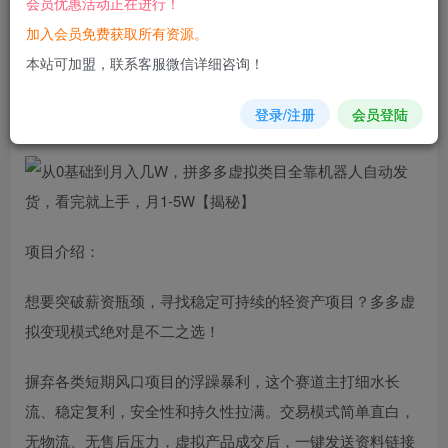
会员优惠活动正在进行！
加入会员免费获取所有资源。
您当前未登录！建议登陆后购买，可保存购买订单
本站可加盟，联系客服微信详细咨询！
从0基础到月入几W，拼
多多
虚拟
类目全靠机器人自动
发货
，
登录/注册
会员登陆
看完就上手，月1-5W【揭秘】
项目介绍：
想要突破薪资瓶颈，寻找稳定可持续的轻资产项目？多多虚
拟变现模式绝对是不二之选！
摒弃各类短期风口项目的浮躁暴利，这个赛道主打细水长
流、稳定复利，安全性和持久性拉满。交易模式简单直白，
无物流、无售后压力，虚拟产品成交后，一键发送资料链接