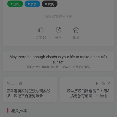
# 虚拟
# 多多
# 发货
喜欢就支持一下吧
点赞
20
分享
收藏
May there be enough clouds in your life to make a beautiful
sunset.
愿你生命中有够多的云翳，来造成一个美丽的黄昏
上一篇
下一篇
亚马逊卖家转型沃尔玛实战
没学历没门路也能干！用AI
课，深挖平台蓝海流量，破
搞定教育动画，一单纯賺
解运营痛点，低成本拓宽跨
700+，全靠信息差闷声发大
境增收渠道
财【揭秘】
相关推荐