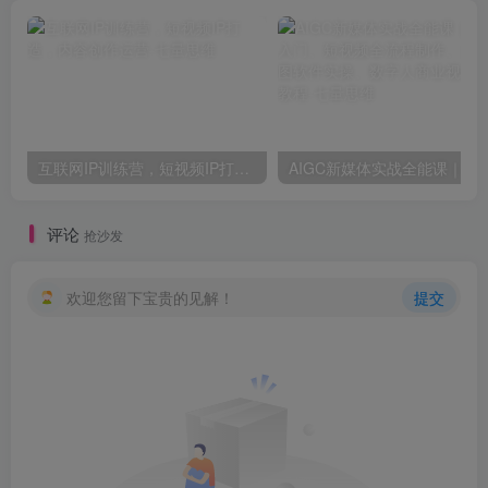
互联网IP训练营，短视频IP打造，内容创作运营
AIGC新媒体实战全能课｜AI工具入门、短视频全流程制作、主流绘图软件
评论
抢沙发
欢迎您留下宝贵的见解！
提交