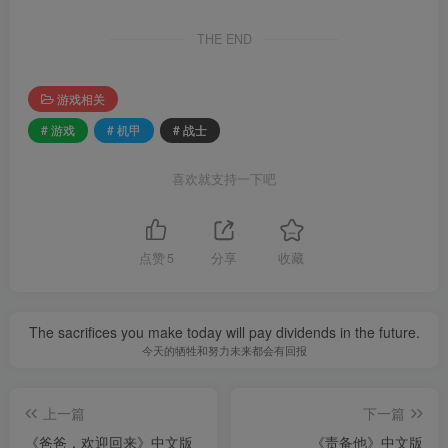
THE END
游戏相关
# 游戏
# 机甲
# 战士
喜欢就支持一下吧
点赞
5
分享
收藏
The sacrifices you make today will pay dividends in the future.
今天的牺牲和努力未来都会有回报
上一篇
下一篇
《爸爸，欢迎回来》中文版
《责备他》中文版