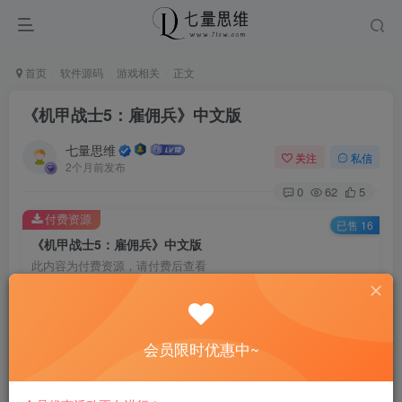
首页
软件源码
游戏相关
正文
《机甲战士5：雇佣兵》中文版
七量思维
关注
私信
2个月前发布
0
62
5
付费资源
已售 16
《机甲战士5：雇佣兵》中文版
此内容为付费资源，请付费后查看
6.6
￥
免费
免费
黄金会员
钻石会员
会员限时优惠中~
立即购买