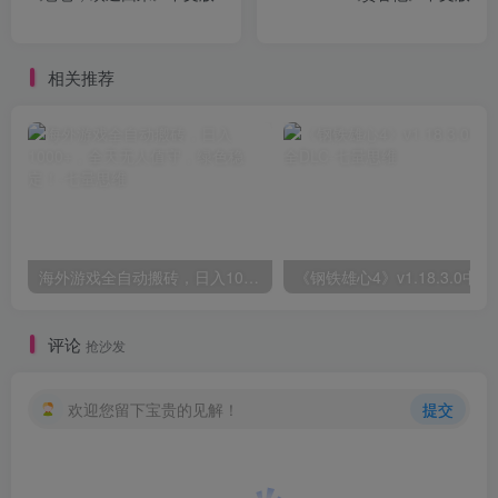
相关推荐
海外游戏全自动搬砖，日入1000+，全天无人值守，绿色稳定！
《钢铁雄心4
评论
抢沙发
欢迎您留下宝贵的见解！
提交