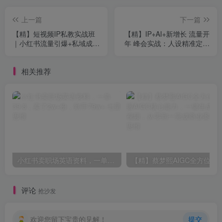
上一篇
下一篇
【精】短视频IP私教实战班
【精】IP+AI+新增长 流量开
｜小红书流量引爆+私域成交
年 峰会实战：人设精准定位
+带徒盈利，专属陪跑，小白
掌握AI技能抢占新时代流量
也能快速起号
风口
相关推荐
小红书卖职场英语资料，一单39.8，卖了2w+份，到手79w+
【精】蔡梦熙AIGC全方位课，掌握AIGC核心能力，一键生
评论
抢沙发
欢迎您留下宝贵的见解！
提交