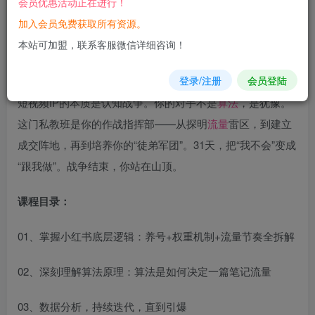
会员优惠活动正在进行！
您当前未登录！建议登陆后购买，可保存购买订单
加入会员免费获取所有资源。
本站可加盟，联系客服微信详细咨询！
登录/注册
会员登陆
短视频IP的本质是认知战争。你的对手不是
算法
，是犹豫。
这门私教班是你的作战指挥部——从探明
流量
雷区，到建立
成交阵地，再到培养你的“徒弟军团”。31天，把“我不会”变成
“跟我做”。战争结束，你站在山顶。
课程目录：
01、掌握小红书底层逻辑：养号+权重机制+流量节奏全拆解
02、深刻理解算法原理：算法是如何决定一篇笔记流量
03、数据分析，持续迭代，直到引爆