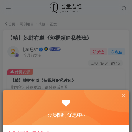
首页
网创项目
其他
正文
【精】她财有道《短视频IP私教班》
七量思维
关注
私信
2个月前发布
0
64
15
付费资源
【精】她财有道《短视频IP私教班》
此内容为付费资源，请付费后查看
8.8
￥
免费
免费
黄金会员
钻石会员
会员限时优惠中~
立即购买