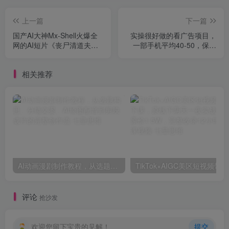
上一篇
下一篇
国产AI大神Mx-Shell火爆全
实操很好做的看广告项目，
网的AI短片《丧尸清道夫》
一部手机平均40-50，保底
直播教学回放+提示词
30单机一天【揭秘】
相关推荐
AI动画漫剧制作教程，从选题构思、分镜文案、AI绘图配音到剪映成片的完整创作流
Tik
评论
抢沙发
欢迎您留下宝贵的见解！
提交