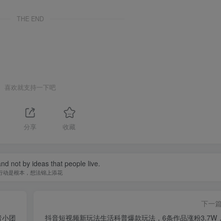
THE END
喜欢就支持一下吧
1
分享
收藏
 and not by ideas that people live.
行动是根本，想法锦上添花
下一
者小团
抖音短视频新玩法生活科普爆款玩法，6条作品涨粉3.7W