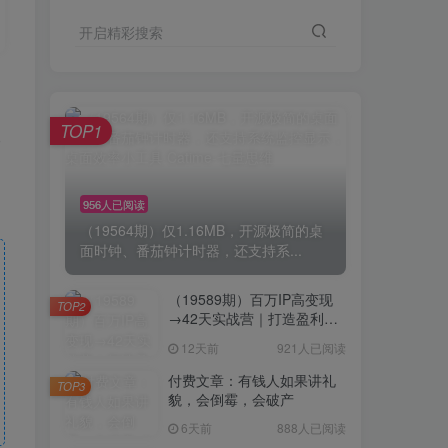
开启精彩搜索
TOP1
0
956人已阅读
（19564期）仅1.16MB，开源极简的桌
面时钟、番茄钟计时器，还支持系...
（19589期）百万IP高变现
TOP2
→42天实战营｜打造盈利赚
钱一人公司，全平台引流私
12天前
921人已阅读
域转化批量成交积累客户案
例
付费文章：有钱人如果讲礼
TOP3
貌，会倒霉，会破产
6天前
888人已阅读