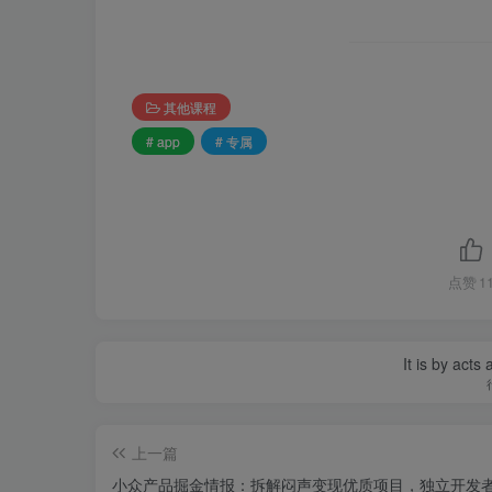
其他课程
# app
# 专属
点赞
1
It is by acts
上一篇
小众产品掘金情报：拆解闷声变现优质项目，独立开发