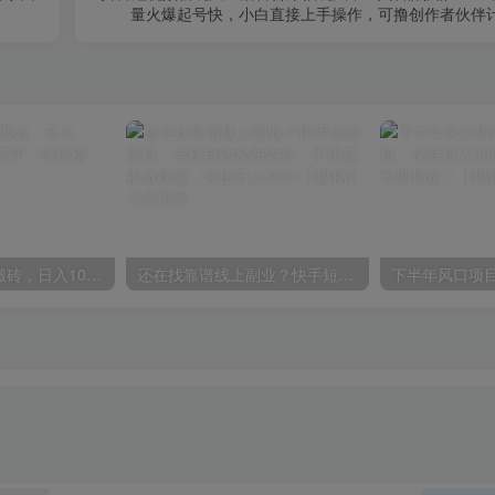
量火爆起号快，小白直接上手操作，可撸创作者伙伴
海外游戏全自动搬砖，日入1000+，全天无人值守，绿色稳定！
还在找靠谱线上副业？快手短剧项目，全程自动发布内容，不用熬夜做视频，轻松日入500+【揭秘】