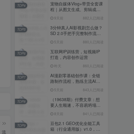
宠物自媒体Vlog+带货全套课
TOP4
程｜从图文生成、剪辑成片
到带货变现一站式教学
9天前
882人已阅读
3分钟真人AI影视剧怎么做？
TOP5
SD 2.0手把手完整制作流程
｜Higgsfield 14天SD 2.0/2.5
5天前
880人已阅读
无限生成
互联网IP训练营，短视频IP
TOP6
打造，内容创作运营
昨天
860人已阅读
AI漫剧零基础创作课：全链
TOP7
路制作流程，熟练主流AI工
具高效产出漫剧成片
5天前
843人已阅读
（19638期）付费文章：想
TOP8
要人生顺遂，不容易坍塌，
要培养这6种爱好
8天前
841人已阅读
篇
豆包2.1 GEO优化全能工具
TOP9
箱（行业通用版）v1.0，会
，流