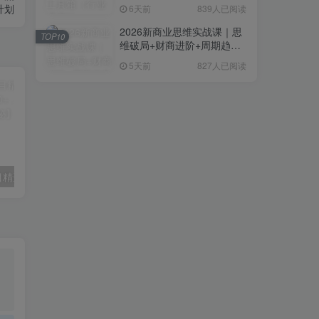
复制粘贴即可，无需技术背
计划
6天前
839人已阅读
景
2026新商业思维实战课｜思
TOP10
维破局+财商进阶+周期趋势
研判+创业落地+热门赛道深
5天前
827人已阅读
度解析全体系
下半年风口项目精选：一部手机，保底日入500+，做就有收益，长期稳定！【揭秘】
百万IP高变现实战营：从定位获客到私域批量成交，搭建完整IP商业闭环