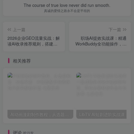
The course of true love never did run smooth.
真诚的爱情之路永不会是平坦的
上一篇
下一篇
2026企业GEO流量实战：解
职场AI提效实战课：精通
读AI收录推荐规则，搭建内
WorkBuddy全功能操作，玩
容矩阵实现企业全域流量增
转Skill体系打造自动化办公
长
新模式
相关推荐
AI动画漫剧制作教程，从选题构思、分镜文案、AI绘图配音到剪映成片的完整创作流
LibTV AI短剧
评论
抢沙发