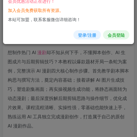
会员优惠活动正在进行！
加入会员免费获取所有资源。
您当前未登录！建议登陆后购买，可保存购买订单
本站可加盟，联系客服微信详细咨询！
登录/注册
会员登陆
想制作热门 AI
漫剧
却不知从何下手，不懂脚本创作、AI 生
图成片与后期剪辑技巧？本教程以爆款题材开局一条蛇为案
例，完整演示 AI 漫剧四大核心制作步骤。首先教学剧本脚本
构思与撰写方法，奠定内容基础；接着讲解 AI 图片生成技
巧，塑造剧集画面；再实操视频生成功能，将静态画面转为
动态漫剧；最后深度拆解后期剪辑思路与操作细节，优化成
片效果。课程流程清晰、实操性强，零基础也能快速上手，
熟练运用 AI 工具独立完成漫剧创作，打造属于自己的原创
AI 漫剧作品。