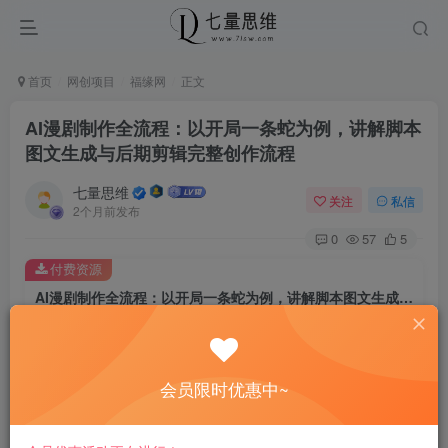
首页
网创项目
福缘网
正文
AI漫剧制作全流程：以开局一条蛇为例，讲解脚本
图文生成与后期剪辑完整创作流程
七量思维
关注
私信
2个月前发布
0
57
5
付费资源
AI漫剧制作全流程：以开局一条蛇为例，讲解脚本图文生成与后期剪辑完整创作流程
此内容为付费资源，请付费后查看
8.8
￥
会员限时优惠中~
免费
免费
黄金会员
钻石会员
立即购买