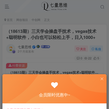
首页
网创项目
中创网
正文
（18613期）三天学会操盘手技术，vegas技术
+聪明软件，小白也可以轻松上手，日入1000+
七量思维
关注
私信
2个月前发布
0
22
5
付费资源
（18613期）三天学会操盘手技术，vegas技术+聪明软件，小白也可以轻松上手，日入1000+
此内容为付费资源，请付费后查看
8.8
￥
会员限时优惠中~
免费
免费
黄金会员
钻石会员
立即购买