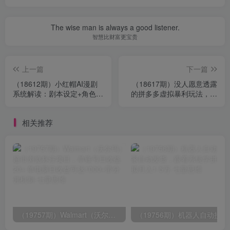
The wise man is always a good listener.
智慧比财富更宝贵
上一篇
下一篇
（18612期）小红帽AI漫剧
（18617期）没人愿意透露
系统解读：剧本设定+角色设
的拼多多虚拟暴利玩法，机
计+脚本提示词，从0到1完
器人 24 小时发货，月入 1-
整制作流程
5W 太简单
相关推荐
（19757期）Walmart（沃尔玛）超市浏览标注项目，单账号日收益20+ 单电脑日收益可达1000+带分佣机制
（19756期）