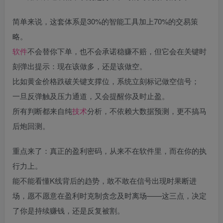
简单来说，这套体系是30%的智能工具加上70%的交易策
略。
软件
不会替你下单，也不会承诺稳赚不赔，但它会在关键时
刻弹出提示：现在该做多，还是该做空。
比如黄金价格跌破关键支撑位，系统立刻标记做空信号；
一旦反弹触及压力通道，又会提醒你及时止盈。
所有判断都来自纯
技术
分析，不依赖大数据预测，更不搞马
后炮回测。
重点来了：真正的盈利密码，从来不在软件里，而在你的执
行力上。
能不能看懂K线背后的趋势，敢不敢在信号出现时果断进
场，愿不愿意在盈利时克制贪念及时离场——这三点，决定
了你是持续赚钱，还是反复被割。