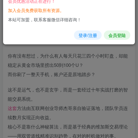
会员优惠活动正在进行！
加入会员免费获取所有资源。
您当前未登录！建议登陆后购买，可保存购买订单
本站可加盟，联系客服微信详细咨询！
登录/注册
会员登陆
你有没有想过，为什么有人每天只花三四个小时盯盘，却能
稳定从黄金市场里捞出50到100个U？
而你刷了一整天手机，账户还是原地踏步？
这不是运气，也不是玄学，而是一套经过十年实战打磨的智
能交易系统。
这套
方法由互联网创业导师杰哥亲自验证落地，团队学员连
续数月实现正向收益。
核心不是靠什么神秘算法，而是基于经典的维加斯交易理论
——用双管道线精准识别趋势，在对的时机做对的事。