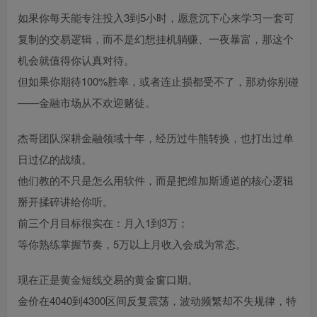
如果你每天能专注投入3到5小时，愿意沉下心来学习一套可
复制的交易逻辑，而不是幻想挂机躺赚、一夜暴富，那这个
机会就值得你认真对待。
但如果你期待100%胜率，或者连止损都受不了，那劝你别碰
——金融市场从不欢迎赌徒。
杰哥团队深耕金融领域十年，经历过牛熊转换，也打出过单
日过亿的战绩。
他们教的不只是怎么用软件，而是把维加斯通道的核心逻辑
掰开揉碎讲给你听。
前三个月目标很实在：月入1到3万；
等你熟练掌握节奏，5万以上月收入会成为常态。
现在正是黄金短线交易的黄金窗口期。
金价在4040到4300区间反复震荡，波动频繁却不失规律，特