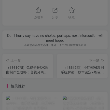
点赞
8
分享
收藏
Don’t hurry say have no choice, perhaps, next intersection will
meet hope.
不要急着说别无选择，也许、下个路口就会遇见希望
上一篇
下一篇
（18610期）免费卡拉OK歌
（18612期）小红帽AI漫剧
曲制作全攻略：音轨分离字
系统解读：剧本设定+角色设
幕制作，零基础快速做出专
计+脚本提示词，从0到1完
业K歌视频
整制作流程
相关推荐