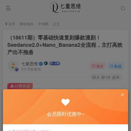
首页
网创项目
中创网
正文
（18611期）零基础快速复刻爆款漫剧！
Seedance2.0+Nano_Banana2全流程，主打高效
产出不拖沓
七量思维
关注
私信
2个月前发布
0
10
8
付费资源
（18611期）零基础快速复刻爆款漫剧！Seedance2.0+Nano_Banana2全流程，主打高效产出不拖沓
此内容为付费资源，请付费后查看
8.8
会员限时优惠中~
￥
免费
免费
黄金会员
钻石会员