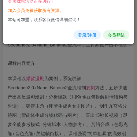
会员优惠活动正在进行！
立即购买
加入会员免费获取所有资源。
您当前未登录！建议登陆后购买，可保存购买订单
本站可加盟，联系客服微信详细咨询！
登录/注册
会员登陆
课程内容简介
本课程以
爆款
漫剧
为案例，系统讲解
Seedance2.0+Nano_Banana2全流程制
复刻
方法，五步快速
产出高质量AI漫剧：分析爆款（用Kimi/豆包拆解剧情结构与
对话）、确定主角（即梦生成男女主图片）、制作九宫格分
镜图（智能体生成分镜代码与图片）、直出15秒长视频（即
梦全能参考模式+分镜脚本+人物参考）、剪辑合成（色彩克
隆+音色克隆+关键帧衔接）。课程强调“简单粗暴”的高效创