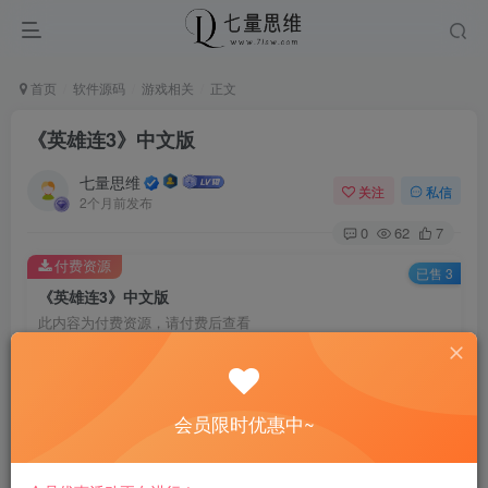
首页
软件源码
游戏相关
正文
《英雄连3》中文版
七量思维
关注
私信
2个月前发布
0
62
7
付费资源
已售 3
《英雄连3》中文版
此内容为付费资源，请付费后查看
6.6
￥
免费
免费
黄金会员
钻石会员
会员限时优惠中~
立即购买