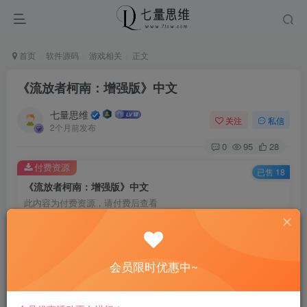
首页
软件源码
游戏相关
正文
《流放者柯南：增强版》中文
七量思维
关注
私信
2个月前发布
0
95
28
付费资源
已售 18
《流放者柯南：增强版》中文
此内容为付费资源，请付费后查看
6.6
￥
免费
免费
黄金会员
钻石会员
会员限时优惠中~
立即购买