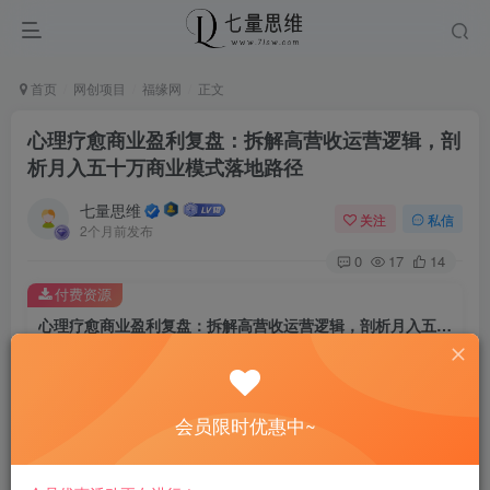
首页
网创项目
福缘网
正文
心理疗愈商业盈利复盘：拆解高营收运营逻辑，剖
析月入五十万商业模式落地路径
七量思维
关注
私信
2个月前发布
0
17
14
付费资源
心理疗愈商业盈利复盘：拆解高营收运营逻辑，剖析月入五十万商业模式落地路径
此内容为付费资源，请付费后查看
8.8
￥
会员限时优惠中~
免费
免费
黄金会员
钻石会员
立即购买