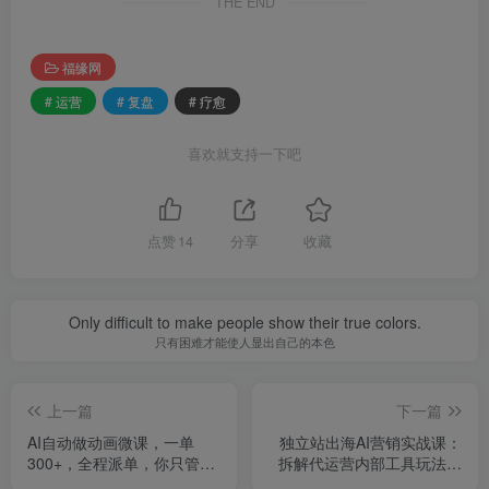
THE END
福缘网
# 运营
# 复盘
# 疗愈
喜欢就支持一下吧
点赞
14
分享
收藏
Only difficult to make people show their true colors.
只有困难才能使人显出自己的本色
上一篇
下一篇
AI自动做动画微课，一单
独立站出海AI营销实战课：
300+，全程派单，你只管执
拆解代运营内部工具玩法，
行，月稳定2W+
用Dify搭建多类SEO工作流