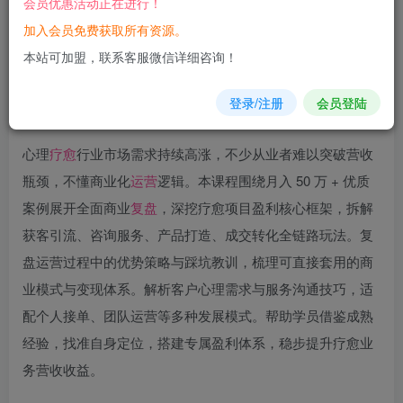
会员优惠活动正在进行！
加入会员免费获取所有资源。
您当前未登录！建议登陆后购买，可保存购买订单
本站可加盟，联系客服微信详细咨询！
登录/注册
会员登陆
心理
疗愈
行业市场需求持续高涨，不少从业者难以突破营收
瓶颈，不懂商业化
运营
逻辑。本课程围绕月入 50 万 + 优质
案例展开全面商业
复盘
，深挖疗愈项目盈利核心框架，拆解
获客引流、咨询服务、产品打造、成交转化全链路玩法。复
盘运营过程中的优势策略与踩坑教训，梳理可直接套用的商
业模式与变现体系。解析客户心理需求与服务沟通技巧，适
配个人接单、团队运营等多种发展模式。帮助学员借鉴成熟
经验，找准自身定位，搭建专属盈利体系，稳步提升疗愈业
务营收收益。