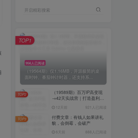
开启精彩搜索
TOP1
核
，
956人已阅读
（19564期）仅1.16MB，开源极简的桌
哺
面时钟、番茄钟计时器，还支持系...
，
（19589期）百万IP高变现
TOP2
→42天实战营｜打造盈利赚
钱一人公司，全平台引流私
12天前
921人已阅读
域转化批量成交积累客户案
例
付费文章：有钱人如果讲礼
TOP3
貌，会倒霉，会破产
6天前
888人已阅读