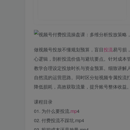
做视频号投放不懂规划预算，盲目
投流
易亏损
心逻辑，剖析投流价值与避坑要点。针对成本管
教学合理设定投放时长与资金预算。细致讲解
自然流的运营思路。同时区分短视频专属投流
降低损耗，高效获取流量，提升账号整体收益
课程目录
01. 为什么要投流.
mp
4
02. 付费投流不踩坑.mp4
03. 投控成本还是放量.mp4