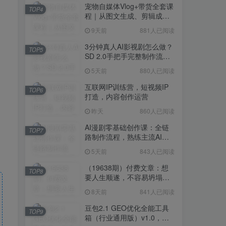
宠物自媒体Vlog+带货全套课
TOP4
程｜从图文生成、剪辑成片
到带货变现一站式教学
9天前
881人已阅读
3分钟真人AI影视剧怎么做？
TOP5
SD 2.0手把手完整制作流程
｜Higgsfield 14天SD 2.0/2.5
5天前
880人已阅读
无限生成
互联网IP训练营，短视频IP
TOP6
打造，内容创作运营
昨天
860人已阅读
AI漫剧零基础创作课：全链
TOP7
路制作流程，熟练主流AI工
具高效产出漫剧成片
5天前
843人已阅读
（19638期）付费文章：想
TOP8
要人生顺遂，不容易坍塌，
要培养这6种爱好
8天前
841人已阅读
豆包2.1 GEO优化全能工具
TOP9
箱（行业通用版）v1.0，会