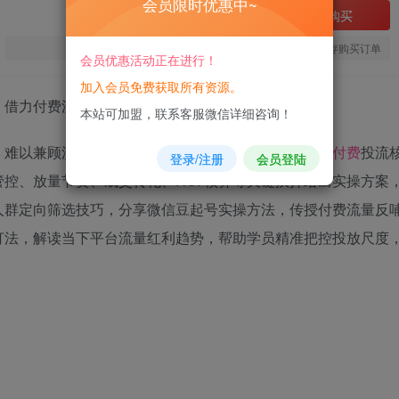
会员限时优惠中~
立即购买
您当前未登录！建议登陆后购买，可保存购买订单
会员优惠活动正在进行！
加入会员免费获取所有资源。
本站可加盟，联系客服微信详细咨询！
，难以兼顾流量与收益回报？本课程全方位讲解视频号
付费
投流
登录/注册
会员登陆
控、放量节奏、成交转化、ROI 核算等关键抉择给出实操方案
人群定向筛选技巧，分享微信豆起号实操方法，传授付费流量反
打法，解读当下平台流量红利趋势，帮助学员精准把控投放尺度
。