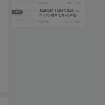
复制粘贴即可，无需技术背
6天前
839人已阅读
景
2026新商业思维实战课｜思
TOP10
维破局+财商进阶+周期趋势
研判+创业落地+热门赛道深
5天前
827人已阅读
度解析全体系