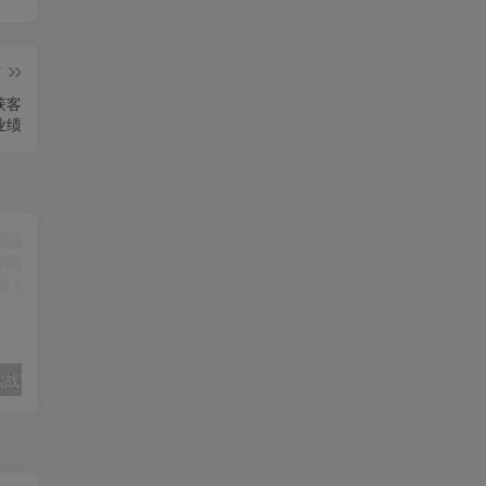
篇
获客
业绩
旅业获客操盘实战课：深挖获客底层逻辑，依靠攻略内容搭建旅游行业稳定引流体系
新品转化提速实战课：拆解全链路优化策略，从流量承接到下单成交稳步拉高新品转化率