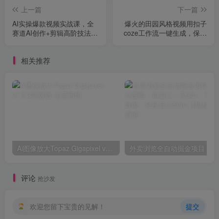
上一篇
下一篇
AI实操爆款视频实战课，全
爆火的田园风格视频用扣子
赛道AI创作+剪辑高阶技法，
coze工作流一键生成，保姆
打造流量账号，解锁多元变
级搭建教程
现收益
相关推荐
Ai图像放大Topaz Gigapixel v1.3.3高级版
外卖浏
评论
抢沙发
欢迎您留下宝贵的见解！
提交