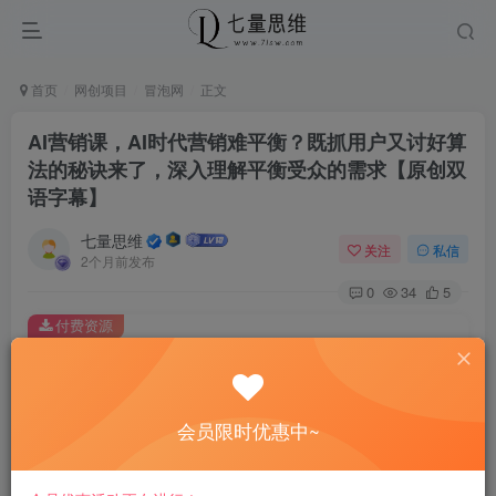
首页
网创项目
冒泡网
正文
AI营销课，AI时代营销难平衡？既抓用户又讨好算
法的秘诀来了，深入理解平衡受众的需求【原创双
语字幕】
七量思维
关注
私信
2个月前发布
0
34
5
付费资源
AI营销课，AI时代营销难平衡？既抓用户又讨好算法的秘诀来了，深入理解平衡受众的需求【原创双语字幕】
此内容为付费资源，请付费后查看
8.8
会员限时优惠中~
￥
免费
免费
黄金会员
钻石会员