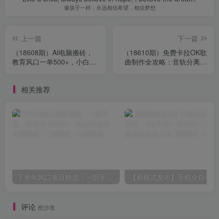
像孩子一样，永远相信希望，相信梦想
上一篇
下一篇
（18608期）AI电脑搬砖，
（18610期）免费卡拉OK歌
教育风口一单500+，小白可
曲制作全攻略：音轨分离字
做，提供接单资源
幕制作，零基础快速做出专
业K歌视频
相关推荐
下半年风口项目精选：一部手机，保底日入500+，做就有收益，长期稳定！【揭秘】
【新模
评论
抢沙发