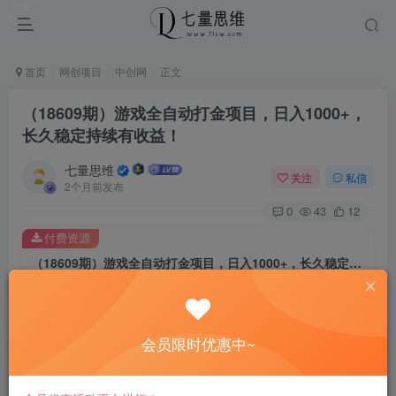
首页
网创项目
中创网
正文
（18609期）游戏全自动打金项目，日入1000+，
长久稳定持续有收益！
七量思维
关注
私信
2个月前发布
0
43
12
付费资源
（18609期）游戏全自动打金项目，日入1000+，长久稳定持续有收益！
此内容为付费资源，请付费后查看
8.8
￥
会员限时优惠中~
免费
免费
黄金会员
钻石会员
立即购买