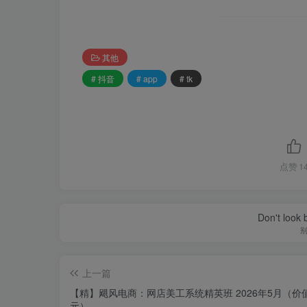
其他
# 抖音
# app
# tk
点赞
1
Don't look 
上一篇
【精】飓风电商：网店美工系统精英班 2026年5月（价值
元）