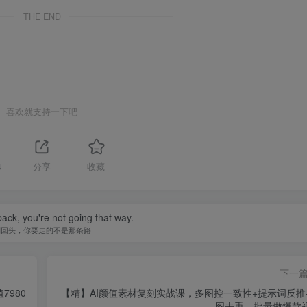
THE END
喜欢就支持一下吧
4
分享
收藏
back, you're not going that way.
别回头，你要走的不是那条路
下一
7980
【精】AI颜值素材复刻实战课，多图控一致性+提示词反推
图去重，批量做爆款