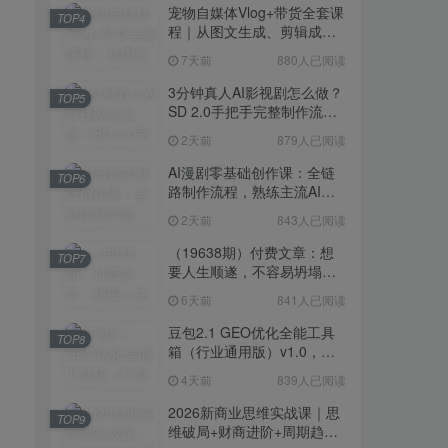
宠物自媒体Vlog+带货全套课
TOP4
程｜从图文生成、剪辑成片
到带货变现一站式教学
7天前
880人已阅读
3分钟真人AI影视剧怎么做？
TOP5
SD 2.0手把手完整制作流程
｜Higgsfield 14天SD 2.0/2.5
2天前
879人已阅读
无限生成
AI漫剧零基础创作课：全链
TOP6
路制作流程，熟练主流AI工
具高效产出漫剧成片
2天前
843人已阅读
（19638期）付费文章：想
TOP7
要人生顺遂，不容易坍塌，
要培养这6种爱好
6天前
841人已阅读
豆包2.1 GEO优化全能工具
TOP8
箱（行业通用版）v1.0，会
复制粘贴即可，无需技术背
4天前
839人已阅读
景
2026新商业思维实战课｜思
TOP9
维破局+财商进阶+周期趋势