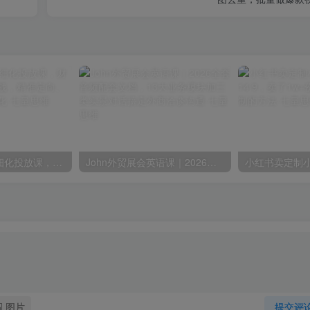
【精】本地推精细化投放课，财税行业获客增长实战，精准定向、成本控制、线索转化
John外贸展会英语课｜2026全套音频配套文档，13大业务模块加三类实景对话搞定外商洽谈沟通
图片
提交评