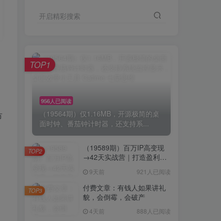
开启精彩搜索
TOP1
956人已阅读
（19564期）仅1.16MB，开源极简的桌
市
面时钟、番茄钟计时器，还支持系...
（19589期）百万IP高变现
TOP2
→42天实战营｜打造盈利赚
钱一人公司，全平台引流私
9天前
921人已阅读
域转化批量成交积累客户案
例
付费文章：有钱人如果讲礼
TOP3
貌，会倒霉，会破产
4天前
888人已阅读