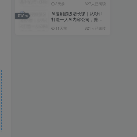
研判+创业落地+热门赛道深
3天前
827人已阅读
度解析全体系
AI漫剧超级增长课｜从0到1
TOP10
打造一人AI内容公司，账号
运营+漫剧制作+商业变现全
11天前
821人已阅读
流程实战