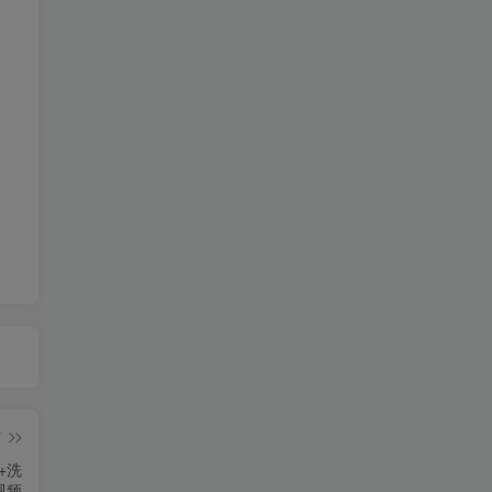
篇
+洗
视频