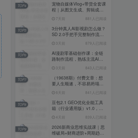
宠物自媒体Vlog+带货全套课
TOP4
程｜从图文生成、剪辑成片
到带货变现一站式教学
7天前
881人已阅读
3分钟真人AI影视剧怎么做？
TOP5
SD 2.0手把手完整制作流程
｜Higgsfield 14天SD 2.0/2.5
3天前
879人已阅读
无限生成
AI漫剧零基础创作课：全链
TOP6
路制作流程，熟练主流AI工
具高效产出漫剧成片
3天前
843人已阅读
（19638期）付费文章：想
TOP7
要人生顺遂，不容易坍塌，
要培养这6种爱好
6天前
841人已阅读
豆包2.1 GEO优化全能工具
TOP8
箱（行业通用版）v1.0，会
复制粘贴即可，无需技术背
4天前
839人已阅读
景
2026新商业思维实战课｜思
TOP9
维破局+财商进阶+周期趋势