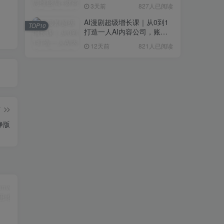
研判+创业落地+热门赛道深
3天前
827人已阅读
度解析全体系
AI漫剧超级增长课｜从0到1
TOP10
打造一人AI内容公司，账号
运营+漫剧制作+商业变现全
12天前
821人已阅读
流程实战
篇
纯净版