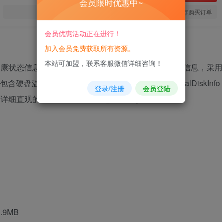
会员限时优惠中~
您当前未登录！建议登陆后购买，可保存购买订单
会员优惠活动正在进行！
加入会员免费获取所有资源。
本站可加盟，联系客服微信详细咨询！
健康状态信息检测工具。支持检测机械硬盘及固态硬盘信息，采
包含硬盘温度，固件、序列号、驱动器接口等。CrystalDiskInfo
登录/注册
会员登陆
能全面详细直观的检查硬盘的健康状态及各种参数。
9MB