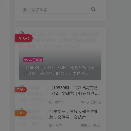
开启精彩搜索
TOP1
用
956人已阅读
（19564期）仅1.16MB，开源极简的桌
面时钟、番茄钟计时器，还支持系...
（19589期）百万IP高变现
TOP2
→42天实战营｜打造盈利赚
钱一人公司，全平台引流私
10天前
921人已阅读
域转化批量成交积累客户案
例
付费文章：有钱人如果讲礼
TOP3
貌，会倒霉，会破产
4天前
888人已阅读