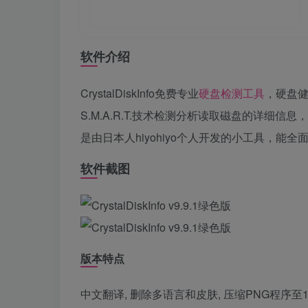
软件介绍
CrystalDiskInfo免费专业
硬盘
检测工具
，硬盘
S.M.A.R.T.技术检测分析读取磁盘的详细信息，
是由日本人hiyohiyo个人开发的小工具，
软件截图
版本特点
中文翻译, 删除多语言和皮肤, 压缩PNG程序至1.