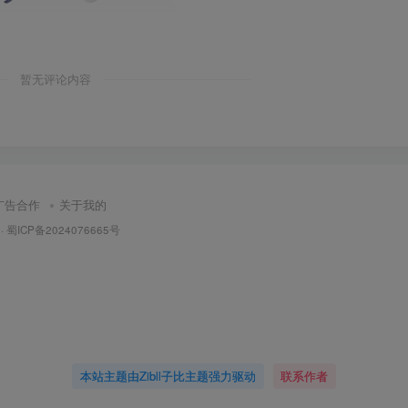
暂无评论内容
广告合作
关于我的
·
蜀ICP备2024076665号
本站主题由Zibll子比主题强力驱动
联系作者