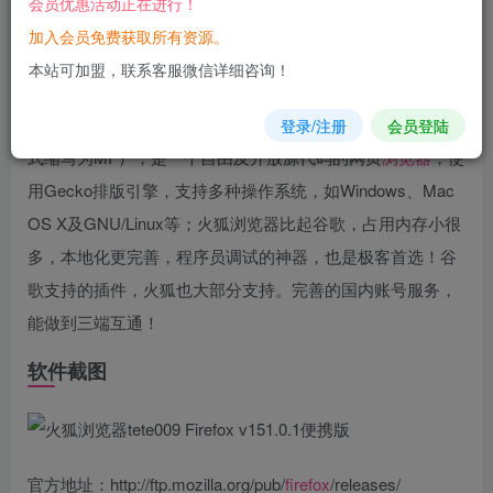
会员优惠活动正在进行！
您当前未登录！建议登陆后购买，可保存购买订单
加入会员免费获取所有资源。
软件介绍
本站可加盟，联系客服微信详细咨询！
Mozilla Firefox，中文俗称“
火狐
”（正式缩写为Fx或fx，非正
登录/注册
会员登陆
式缩写为MF），是一个自由及开放源代码的网页
浏览器
，使
用Gecko排版引擎，支持多种操作系统，如Windows、Mac
OS X及GNU/Linux等；火狐浏览器比起谷歌，占用内存小很
多，本地化更完善，程序员调试的神器，也是极客首选！谷
歌支持的插件，火狐也大部分支持。完善的国内账号服务，
能做到三端互通！
软件截图
官方地址：http://ftp.mozilla.org/pub/
firefox
/releases/