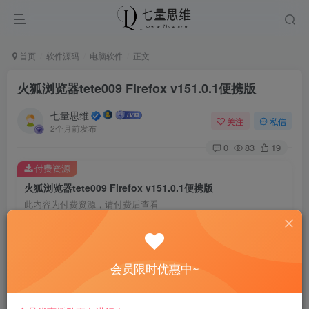
首页
软件源码
电脑软件
正文
火狐浏览器tete009 Firefox v151.0.1便携版
七量思维
关注
私信
2个月前发布
0
83
19
付费资源
火狐浏览器tete009 Firefox v151.0.1便携版
此内容为付费资源，请付费后查看
8.8
￥
免费
免费
黄金会员
钻石会员
会员限时优惠中~
立即购买