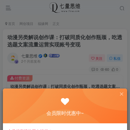
首页
网创项目
福缘网
正文
动漫另类解说创作课：打破同质化创作瓶颈，吃透
选题文案流量运营实现账号变现
七量思维
关注
私信
2个月前发布
0
60
0
付费资源
动漫另类解说创作课：打破同质化创作瓶颈，吃透选题文案流量运营实现账号变现
此内容为付费资源，请付费后查看
8.8
￥
会员限时优惠中~
免费
免费
黄金会员
钻石会员
立即购买