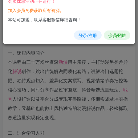
会员优惠活动正在进行！
加入会员免费获取所有资源。
您当前未登录！建议登陆后购买，可保存购买订单
本站可加盟，联系客服微信详细咨询！
登录/注册
会员登陆
一、课程内容简介
本课程由三十万粉丝资深
动漫
博主亲授，主打动漫另类差异
化
解说
创作，跳出传统解说同质化套路，讲解冷门选题挖
掘、独特观点切入、差异化文案撰写、视频情绪节奏把控等
核心技巧，同时分享作品过审避坑、抖音精选流量玩法、
账
号
人设打造以及平台分成变现完整路径，多期实战录屏实操
教学，零基础也能做出风格独特的动漫解说作品，轻松抓取
赛道流量实现稳定变现。
二、适合学习人群