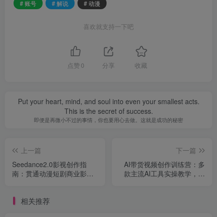
# 账号
# 解说
# 动漫
喜欢就支持一下吧
点赞
0
分享
收藏
Put your heart, mind, and soul into even your smallest acts.
This is the secret of success.
即便是再微小不过的事情，你也要用心去做。这就是成功的秘密
上一篇
下一篇
Seedance2.0影视创作指
AI带货视频创作训练营：多
南：贯通动漫短剧商业影片
款主流AI工具实操教学，打
创作，洞悉AI影视行业发展
造带货漫剧虚拟IP，实现流
新趋势
量变现
相关推荐