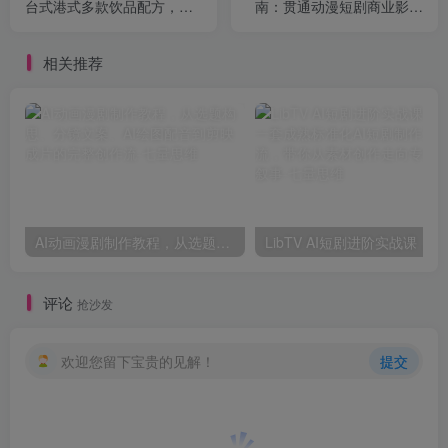
台式港式多款饮品配方，附
南：贯通动漫短剧商业影片
带开店运营全套创业实操指
创作，洞悉AI影视行业发展
南
新趋势
相关推荐
AI动画漫剧制作教程，从选题构思、分镜文案、AI绘图配音到剪映成片的完整创作流
LibTV AI短剧
评论
抢沙发
欢迎您留下宝贵的见解！
提交