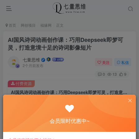
首页
网创项目
福缘网
正文
AI国风诗词动画创作课：巧用Deepseek即梦可
灵，打造意境十足的诗词影像短片
七量思维
关注
私信
2个月前发布
0
13
9
付费资源
AI国风诗词动画创作课：巧用Deepseek即梦可灵，打造意境十足的诗词影像短片
此内容为付费资源，请付费后查看
8.8
￥
会员限时优惠中~
免费
免费
黄金会员
钻石会员
立即购买