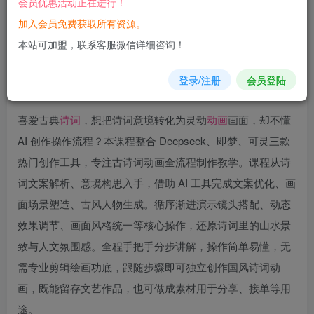
会员优惠活动正在进行！
加入会员免费获取所有资源。
您当前未登录！建议登陆后购买，可保存购买订单
本站可加盟，联系客服微信详细咨询！
登录/注册
会员登陆
喜爱古典
诗词
，想把诗词意境转化为灵动
动画
画面，却不懂
AI 创作操作流程？本课程整合 Deepseek、即梦、可灵三款
热门创作工具，专注古诗词动画全流程制作教学。课程从诗
词文案解析、意境构思入手，借助 AI 工具完成文案优化、画
面场景塑造、古风人物生成。循序渐进演示镜头搭配、动态
效果调节、画面风格统一等核心操作，还原诗词里的山水景
致与人文氛围感。全程手把手分步讲解，操作简单易懂，无
需专业剪辑绘画功底，跟随步骤即可独立创作国风诗词动
画，既能留存文艺作品，也可做成素材用于分享、接单等用
途。