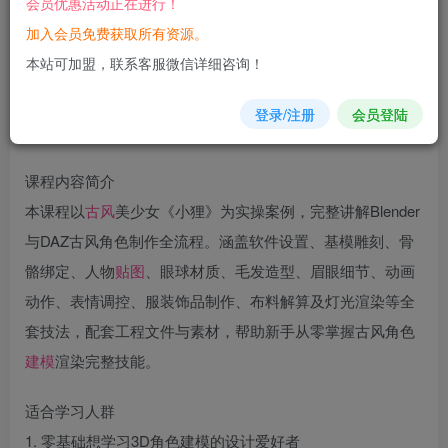
会员优惠活动正在进行！
加入会员免费获取所有资源。
您当前未登录！建议登陆后购买，可保存购买订单
本站可加盟，联系客服微信详细咨询！
登录/注册
会员登陆
课程内容简介
本课程以
古风
美少女《小狸》为实操案例，完整讲解Blender
与DAZ古风角色制作全流程。涵盖软件设置、基模雕刻、骨
骼绑定、人物
贴图
、眼球材质、毛发造型、眉眼细节、动画
动作、表情调控、服装饰品制作、布料解算及灯光渲染等全
套技法，配套工程文件与素材，帮助新手从零掌握古风角色
建模
渲染完整技能。
适合学习人群
1. 零基础想学习3D角色建模的设计爱好者