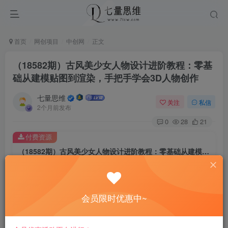
首页
网创项目
中创网
正文
（18582期）古风美少女人物设计进阶教程：零基
础从建模贴图到渲染，手把手学会3D人物创作
七量思维
关注
私信
2个月前发布
0
28
21
付费资源
（18582期）古风美少女人物设计进阶教程：零基础从建模贴图到渲染，手把手学会3D人物创作
此内容为付费资源，请付费后查看
8.8
￥
会员限时优惠中~
免费
免费
黄金会员
钻石会员
立即购买