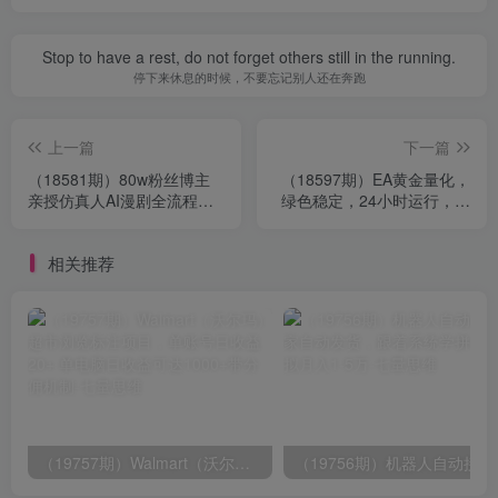
Stop to have a rest, do not forget others still in the running.
停下来休息的时候，不要忘记别人还在奔跑
上一篇
下一篇
（18581期）80w粉丝博主
（18597期）EA黄金量化，
亲授仿真人AI漫剧全流程：
绿色稳定，24小时运行，小
爆款小说挖掘到原创文案改
白轻松入手，日入1000+
写建模配音一站式教学
相关推荐
（19757期）Walmart（沃尔玛）超市浏览标注项目，单账号日收益20+ 单电脑日收益可达1000+带分佣机制
（19756期）