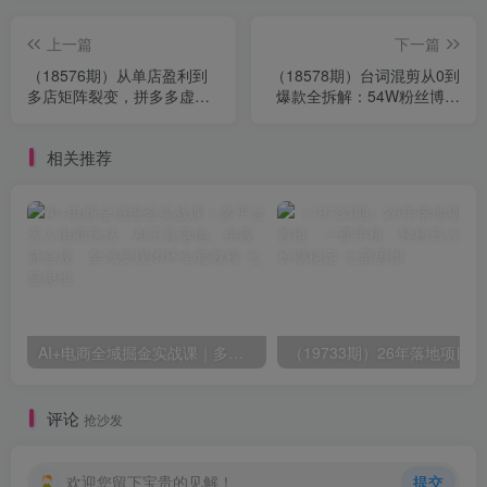
上一篇
下一篇
（18576期）从单店盈利到
（18578期）台词混剪从0到
多店矩阵裂变，拼多多虚拟
爆款全拆解：54W粉丝博主
项目全套实操教程，新手也
同款素材整理包+剪辑实操，
能稳步日入千元
零门槛解锁精选收益
相关推荐
AI+电商全域掘金实战课｜多平台无人电商玩法、AI工具落地、供应链合规、全域变现闭环全套教程
（1
评论
抢沙发
欢迎您留下宝贵的见解！
提交