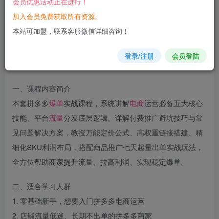
会员优惠活动正在进行！
加入会员免费获取所有资源。
您当前未登录！建议登陆后购买，可保存购买订单
本站可加盟，联系客服微信详细咨询！
登录/注册
会员登陆
一、课程内容简介
本套拼多多
爆单
实战课程，系统讲解
电商
运营必备五大核心
技能、平台
流量
分发底层逻辑。详解付费推广避坑技巧与常
见问题解决方案，教授万能定价公式、高权重链接搭建、精
细化SKU利润布局，搭配商品推广七天起量出单实战玩法，
全方位帮助商家提升流量、拉高利润、实现稳定爆单。
二、适合学习人群
1. 零基础新手，想要入门拼多多电商运营
2. 店铺流量低迷、长期不出单的拼多多商家