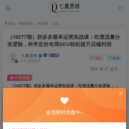
首页
网创项目
中创网
正文
（18577期）拼多多爆单运营实战课：吃透流量分
发逻辑，科学定价布局SKU轻松提升店铺利润
七量思维
关注
私信
2个月前发布
0
17
9
付费资源
（18577期）拼多多爆单运营实战课：吃透流量分发逻辑，科学定价布局SKU轻松提升店铺利润
此内容为付费资源，请付费后查看
8.8
￥
会员限时优惠中~
免费
免费
黄金会员
钻石会员
立即购买