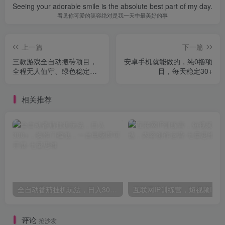
Seeing your adorable smile is the absolute best part of my day.
看见你可爱的笑容绝对是我一天中最美好的事
上一篇
下一篇
三款游戏全自动搬砖项目，
安卓手机就能做的，纯0撸项
全程无人值守、绿色稳定，
目，每天稳定30+
轻松实现日入1k+，操作简单
易上手【揭秘】
相关推荐
全自动番茄挂机玩法，日入300+，操作门槛低，一台电脑即可开展
互联网I
评论
抢沙发