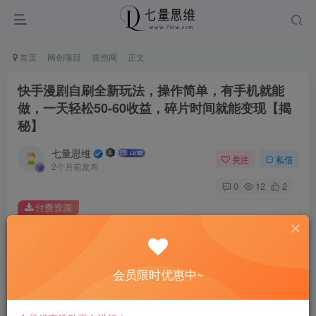
首页
网创项目
冒泡网
正文
快手漫剧自刷全新玩法，操作简单，有手机就能
做，一天轻松50-60收益，碎片时间就能变现【揭
秘】
七量思维
关注
私信
2个月前发布
0
12
2
付费资源
快手漫剧自刷全新玩法，操作简单，有手机就能做，一天轻松50-60收益，碎片时间就能变现【揭秘】
此内容为付费资源，请付费后查看
8.8
会员限时优惠中~
￥
免费
免费
黄金会员
钻石会员