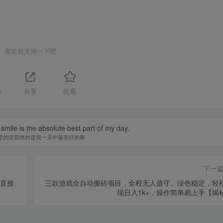
喜欢就支持一下吧
5
分享
收藏
smile is the absolute best part of my day.
爱的笑容绝对是我一天中最美好的事
下一
益直接
三款游戏全自动搬砖项目，全程无人值守、绿色稳定，轻
现日入1k+，操作简单易上手【揭