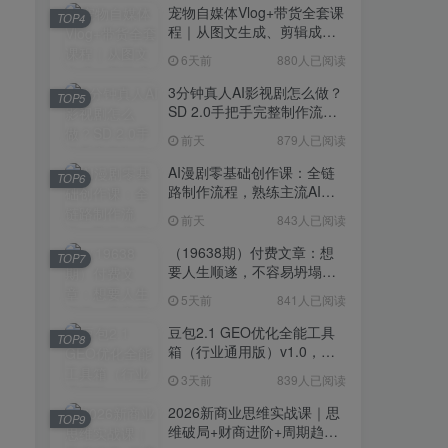
宠物自媒体Vlog+带货全套课
TOP4
程｜从图文生成、剪辑成片
到带货变现一站式教学
6天前
880人已阅读
3分钟真人AI影视剧怎么做？
TOP5
SD 2.0手把手完整制作流程
｜Higgsfield 14天SD 2.0/2.5
前天
879人已阅读
无限生成
AI漫剧零基础创作课：全链
TOP6
路制作流程，熟练主流AI工
具高效产出漫剧成片
前天
843人已阅读
（19638期）付费文章：想
TOP7
要人生顺遂，不容易坍塌，
要培养这6种爱好
5天前
841人已阅读
豆包2.1 GEO优化全能工具
TOP8
箱（行业通用版）v1.0，会
复制粘贴即可，无需技术背
3天前
839人已阅读
景
2026新商业思维实战课｜思
TOP9
维破局+财商进阶+周期趋势