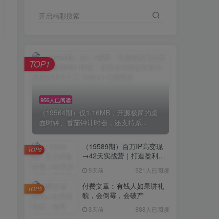
开启精彩搜索
TOP1
956人已阅读
（19564期）仅1.16MB，开源极简的桌
面时钟、番茄钟计时器，还支持系...
（19589期）百万IP高变现
TOP2
→42天实战营｜打造盈利赚
钱一人公司，全平台引流私
9天前
921人已阅读
域转化批量成交积累客户案
例
付费文章：有钱人如果讲礼
TOP3
貌，会倒霉，会破产
载
3天前
888人已阅读