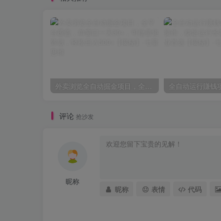
外卖浏览全自动掘金项目，全平台覆盖，单窗口一天30+，可批量矩阵做，轻松日入500+【揭秘】
评论
抢沙发
昵称
昵称
表情
代码