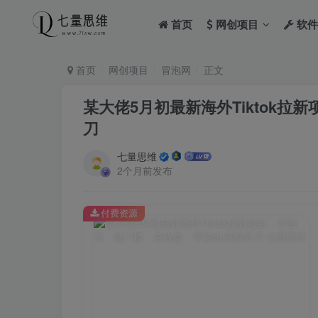
首页
网创项目
软件
首页
网创项目
冒泡网
正文
某大佬5月初最新海外Tiktok
刀
七量思维
2个月前发布
付费资源