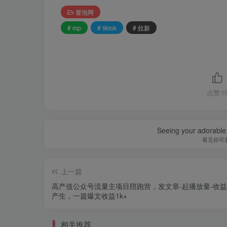
冒泡网
# mp
# tiktok
# 拉新
点赞
1
Seeing your adorable 
看见你可
上一篇
高产值公众号流量主项目陪跑营，发文章-起播放量-收
产生，一篇爆文收益1k+
相关推荐