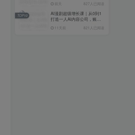
研判+创业落地+热门赛道深
前天
827人已阅读
度解析全体系
AI漫剧超级增长课｜从0到1
TOP10
打造一人AI内容公司，账号
运营+漫剧制作+商业变现全
11天前
821人已阅读
流程实战