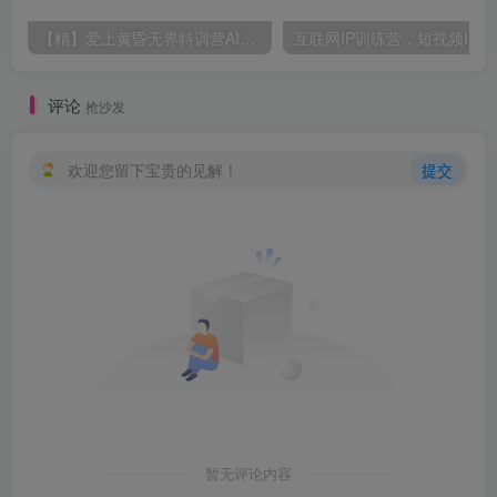
【精】爱上黄昏无界特训营AI推广实战7月27-30杭州线下课，淘宝天猫AI推广、直通车人群、全套PPT SOP思维导图资料包
互联网I
评论
抢沙发
欢迎您留下宝贵的见解！
提交
暂无评论内容