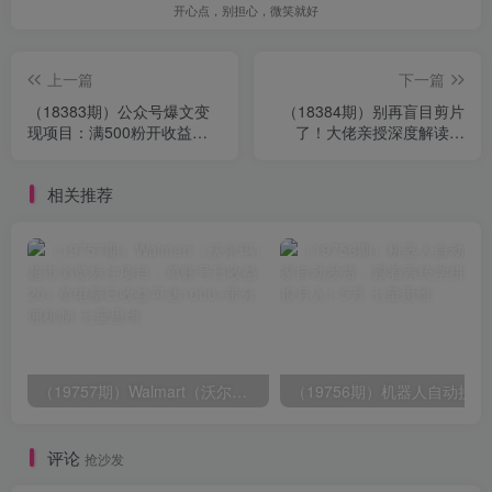
开心点，别担心，微笑就好
上一篇
下一篇
（18383期）公众号爆文变
（18384期）别再盲目剪片
现项目：满500粉开收益，
了！大佬亲授深度解读大
万次阅读20-200元，10W爆
招，基础进阶双向发力，一
款赚2000
条过精选拿独家
相关推荐
（19757期）Walmart（沃尔玛）超市浏览标注项目，单账号日收益20+ 单电脑日收益可达1000+带分佣机制
（19756期）
评论
抢沙发