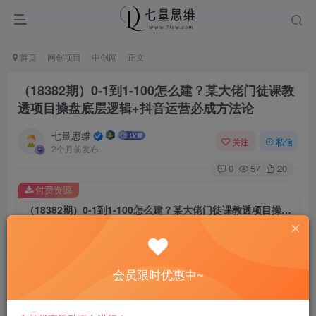
首页
网创项目
中创网
正文
（18382期）0-1到1-100怎么建？某大佬门徒课教
透项目操盘底层逻辑+抖音运营必成方法论
七量思维
关注
私信
2个月前发布
0
57
20
付费资源
（18382期）0-1到1-100怎么建？某大佬门徒课教透项目操盘底层逻辑+抖音运营必成方法论
此内容为付费资源，请付费后查看
8.8
￥
会员限时优惠中~
免费
免费
黄金会员
钻石会员
立即购买