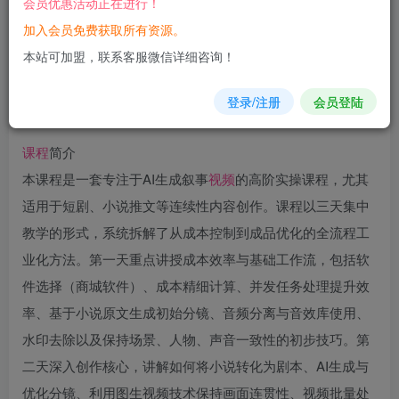
会员优惠活动正在进行！
加入会员免费获取所有资源。
您当前未登录！建议登陆后购买，可保存购买订单
本站可加盟，联系客服微信详细咨询！
登录/注册
会员登陆
课程
简介
本课程是一套专注于AI生成叙事
视频
的高阶实操课程，尤其
适用于短剧、小说推文等连续性内容创作。课程以三天集中
教学的形式，系统拆解了从成本控制到成品优化的全流程工
业化方法。第一天重点讲授成本效率与基础工作流，包括软
件选择（商城软件）、成本精细计算、并发任务处理提升效
率、基于小说原文生成初始分镜、音频分离与音效库使用、
水印去除以及保持场景、人物、声音一致性的初步技巧。第
二天深入创作核心，讲解如何将小说转化为剧本、AI生成与
优化分镜、利用图生视频技术保持画面连贯性、视频批量处