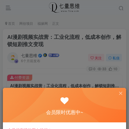
首页
网创项目
福缘网
正文
AI漫剧视频实战营：工业化流程，低成本创作，解
锁短剧推文变现
七量思维
关注
私信
6个月前发布
0
33
10
付费资源
AI漫剧视频实战营：工业化流程，低成本创作，解锁短剧推文变现
此内容为付费资源，请付费后查看
8.8
￥
会员限时优惠中~
免费
免费
黄金会员
钻石会员
立即购买