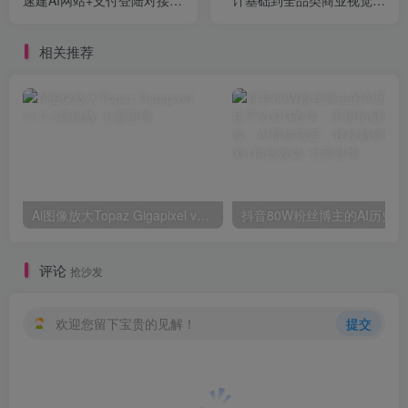
掌握出海全流程
掌握商业实操技能
相关推荐
Ai图像放大Topaz Gigapixel v1.3.3高级版
抖音8
评论
抢沙发
欢迎您留下宝贵的见解！
提交