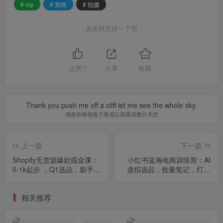
# mp
# 剪映
# 拍摄
喜欢就支持一下吧
点赞
7
分享
收藏
Thank you push me off a cliff let me see the whole sky.
感谢你将我推下悬崖让我看清整片天空
上一篇
下一篇
Shopify无货源爆款掘金课：
小红书蓝海电商训练营：AI
0-1k起步 ，Q1选品，新手快
虚拟选品，批量笔记，打造
速起店盈利
睡后收入系统
相关推荐