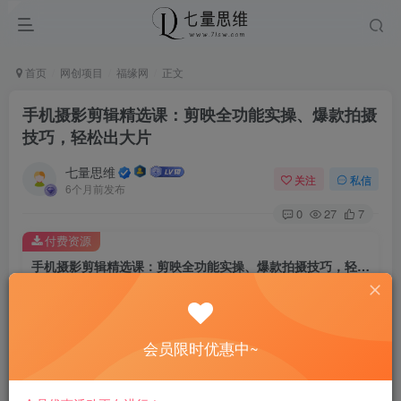
首页
网创项目
福缘网
正文
手机摄影剪辑精选课：剪映全功能实操、爆款拍摄
技巧，轻松出大片
七量思维
关注
私信
6个月前发布
0
27
7
付费资源
手机摄影剪辑精选课：剪映全功能实操、爆款拍摄技巧，轻松出大片
此内容为付费资源，请付费后查看
8.8
￥
会员限时优惠中~
免费
免费
黄金会员
钻石会员
立即购买