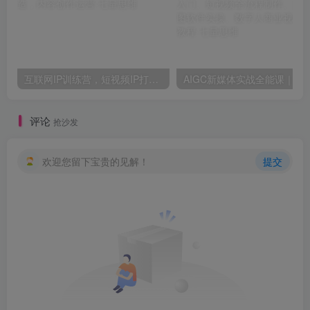
互联网IP训练营，短视频IP打造，内容创作运营
AIGC新媒体实战全能课｜AI工具入门、短视频全流程制作、主流绘图软件
评论
抢沙发
欢迎您留下宝贵的见解！
提交