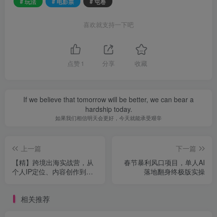
# 玩法
# 电影票
# 屯卷
喜欢就支持一下吧
点赞
1
分享
收藏
If we believe that tomorrow will be better, we can bear a
hardship today.
如果我们相信明天会更好，今天就能承受艰辛
上一篇
下一篇
【精】跨境出海实战营，从
春节暴利风口项目，单人AI
个人IP定位、内容创作到
落地翻身终极版实操
TikTok运营、跨境选品全覆
盖
相关推荐