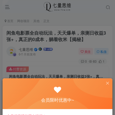
首页
网创项目
其他
正文
闲鱼电影票全自动玩法，天天爆单，亲测日收益3
张+，真正的0成本，躺着收米【揭秘】
七量思维
关注
私信
6个月前发布
0
83
1
付费资源
闲鱼电影票全自动玩法，天天爆单，亲测日收益3张+，真正的0成本，躺着收米【揭秘】
此内容为付费资源，请付费后查看
8.8
￥
会员限时优惠中~
免费
免费
黄金会员
钻石会员
立即购买