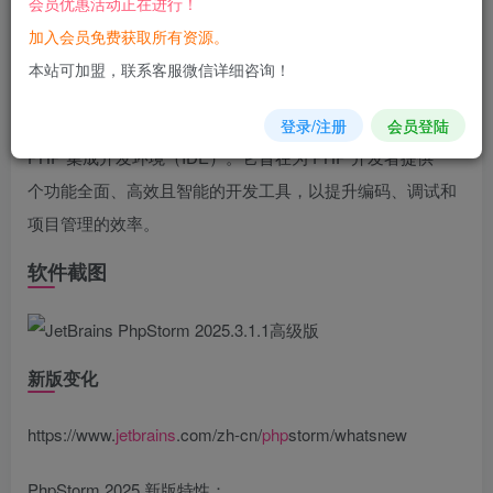
会员优惠活动正在进行！
您当前未登录！建议登陆后购买，可保存购买订单
加入会员免费获取所有资源。
软件介绍
本站可加盟，联系客服微信详细咨询！
PhpStorm 是由 JetBrains 公司开发的一款商业级、智能的
登录/注册
会员登陆
PHP 集成开发环境（IDE）。它旨在为 PHP 开发者提供一
个功能全面、高效且智能的开发工具，以提升编码、调试和
项目管理的效率。
软件截图
新版变化
https://www.
jetbrains
.com/zh-cn/
php
storm/whatsnew
PhpStorm 2025 新版特性：