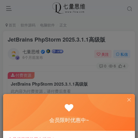
首页
软件源码
电脑软件
正文
JetBrains PhpStorm 2025.3.1.1高级版
七量思维
关注
私信
6个月前发布
0
6
4
付费资源
JetBrains PhpStorm 2025.3.1.1高级版
此内容为付费资源，请付费后查看
8.8
￥
免费
免费
黄金会员
钻石会员
会员限时优惠中~
立即购买