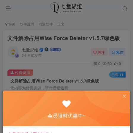
首页
软件源码
电脑软件
正文
文件解除占用Wise Force Deleter v1.5.7绿色版
七量思维
关注
私信
6个月前发布
0
69
9
付费资源
已售 11
文件解除占用Wise Force Deleter v1.5.7绿色版
此内容为付费资源，请付费后查看
6.6
￥
免费
免费
黄金会员
钻石会员
会员限时优惠中~
立即购买