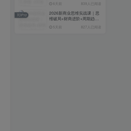
复制粘贴即可，无需技术背
6天前
839人已阅读
景
2026新商业思维实战课｜思
TOP10
维破局+财商进阶+周期趋势
研判+创业落地+热门赛道深
5天前
827人已阅读
度解析全体系