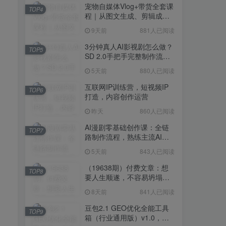
宠物自媒体Vlog+带货全套课
TOP4
程｜从图文生成、剪辑成片
到带货变现一站式教学
9天前
881人已阅读
3分钟真人AI影视剧怎么做？
TOP5
SD 2.0手把手完整制作流程
｜Higgsfield 14天SD 2.0/2.5
5天前
880人已阅读
无限生成
互联网IP训练营，短视频IP
TOP6
打造，内容创作运营
昨天
860人已阅读
AI漫剧零基础创作课：全链
TOP7
路制作流程，熟练主流AI工
具高效产出漫剧成片
5天前
843人已阅读
（19638期）付费文章：想
TOP8
要人生顺遂，不容易坍塌，
要培养这6种爱好
8天前
841人已阅读
豆包2.1 GEO优化全能工具
TOP9
箱（行业通用版）v1.0，会