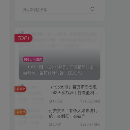
开启精彩搜索
TOP1
956人已阅读
（19564期）仅1.16MB，开源极简的桌
面时钟、番茄钟计时器，还支持系...
（19589期）百万IP高变现
TOP2
→42天实战营｜打造盈利赚
钱一人公司，全平台引流私
12天前
921人已阅读
域转化批量成交积累客户案
例
付费文章：有钱人如果讲礼
TOP3
貌，会倒霉，会破产
6天前
888人已阅读