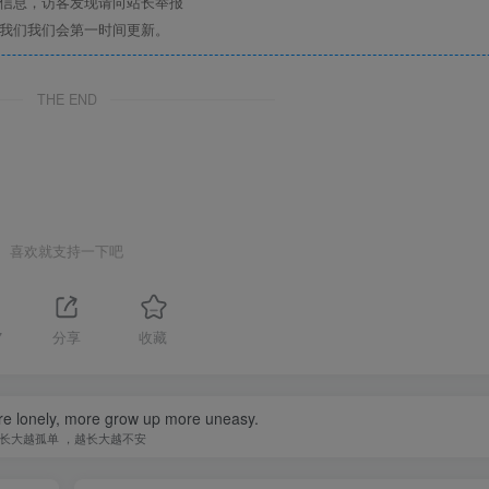
关信息，访客发现请向站长举报
系我们我们会第一时间更新。
THE END
喜欢就支持一下吧
7
分享
收藏
e lonely, more grow up more uneasy.
长大越孤单 ，越长大越不安