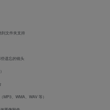
动到文件夹支持
那些遗忘的镜头
辑）
合
（MP3、WMA、WAV 等）
高效图像附件