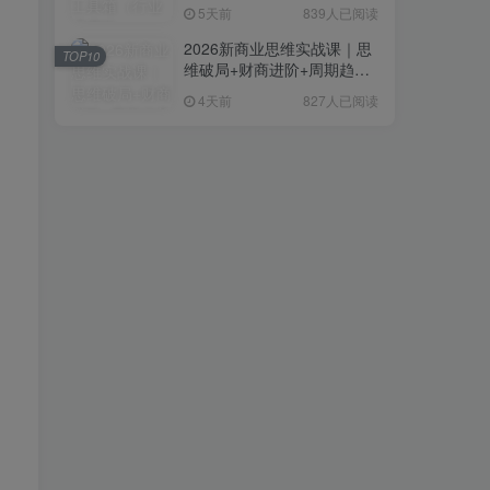
复制粘贴即可，无需技术背
5天前
839人已阅读
景
2026新商业思维实战课｜思
TOP10
维破局+财商进阶+周期趋势
研判+创业落地+热门赛道深
4天前
827人已阅读
度解析全体系