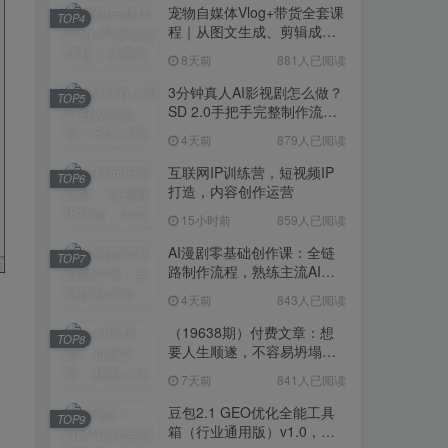
宠物自媒体Vlog+带货全套课
TOP4
程｜从图文生成、剪辑成片
到带货变现一站式教学
8天前
881人已阅读
3分钟真人AI影视剧怎么做？
TOP5
SD 2.0手把手完整制作流程
｜Higgsfield 14天SD 2.0/2.5
4天前
879人已阅读
无限生成
互联网IP训练营，短视频IP
TOP6
打造，内容创作运营
15小时前
859人已阅读
AI漫剧零基础创作课：全链
TOP7
路制作流程，熟练主流AI工
具高效产出漫剧成片
4天前
843人已阅读
（19638期）付费文章：想
TOP8
要人生顺遂，不容易坍塌，
要培养这6种爱好
7天前
841人已阅读
豆包2.1 GEO优化全能工具
TOP9
箱（行业通用版）v1.0，会