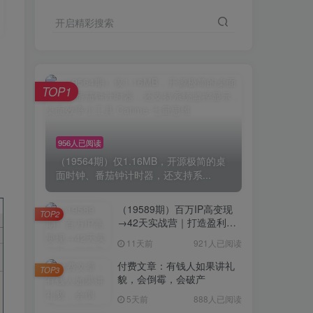
开启精彩搜索
TOP1
956人已阅读
（19564期）仅1.16MB，开源极简的桌
面时钟、番茄钟计时器，还支持系...
（19589期）百万IP高变现
TOP2
→42天实战营｜打造盈利赚
钱一人公司，全平台引流私
11天前
921人已阅读
域转化批量成交积累客户案
例
付费文章：有钱人如果讲礼
TOP3
貌，会倒霉，会破产
5天前
888人已阅读