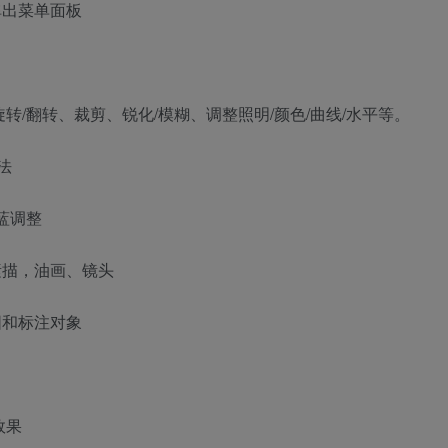
弹出菜单面板
转/翻转、裁剪、锐化/模糊、调整照明/颜色/曲线/水平等。
法
蓝调整
素描，油画、镜头
圆和标注对象
效果