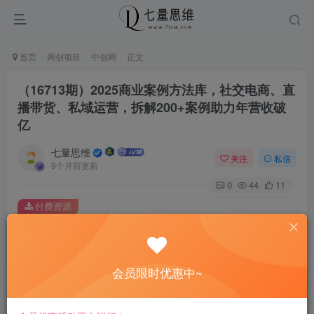
首页
网创项目
中创网
正文
（16713期）2025商业案例方法库，社交电商、直
播带货、私域运营，拆解200+案例助力年营收破
亿
七量思维
关注
私信
9个月前更新
0
44
11
付费资源
（16713期）2025商业案例方法库，社交电商、直播带货、私域运营，拆解200+案例助力年营收破亿
此内容为付费资源，请付费后查看
8.8
会员限时优惠中~
￥
免费
免费
黄金会员
钻石会员