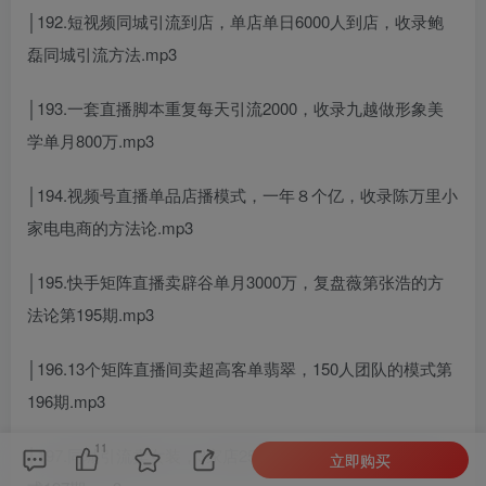
│192.短视频同城引流到店，单店单日6000人到店，收录鲍
磊同城引流方法.mp3
│193.一套直播脚本重复每天引流2000，收录九越做形象美
学单月800万.mp3
│194.视频号直播单品店播模式，一年８个亿，收录陈万里小
家电电商的方法论.mp3
│195.快手矩阵直播卖辟谷单月3000万，复盘薇第张浩的方
法论第195期.mp3
│196.13个矩阵直播间卖超高客单翡翠，150人团队的模式第
196期.mp3
11
│197.同城引流卖女装，3家店2500万，复盘天伯同城私域模
立即购买