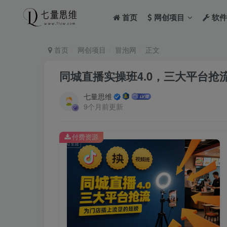
首页
网创项目
软件
首页
网创项目
冒泡网
正文
同城直播实操班4.0，三大平台
七量思维
9个月前更新
付费资源