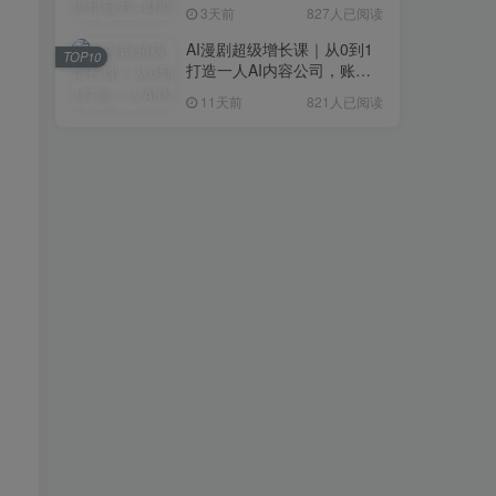
研判+创业落地+热门赛道深
3天前
827人已阅读
度解析全体系
AI漫剧超级增长课｜从0到1
TOP10
打造一人AI内容公司，账号
运营+漫剧制作+商业变现全
11天前
821人已阅读
流程实战