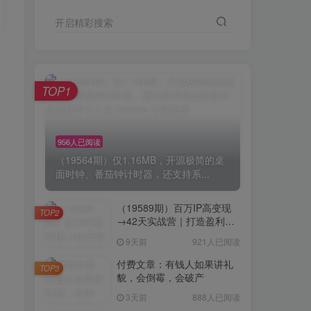
开启精彩搜索
TOP1
956人已阅读
（19564期）仅1.16MB，开源极简的桌
面时钟、番茄钟计时器，还支持系...
（19589期）百万IP高变现
TOP2
→42天实战营｜打造盈利赚
钱一人公司，全平台引流私
9天前
921人已阅读
域转化批量成交积累客户案
例
付费文章：有钱人如果讲礼
TOP3
貌，会倒霉，会破产
3天前
888人已阅读