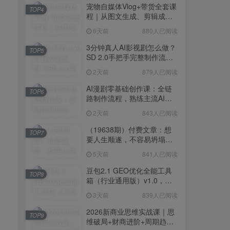
宠物自媒体Vlog+带货全套课
TOP4
程｜从图文生成、剪辑成片
到带货变现一站式教学
6天前
880人已阅读
3分钟真人AI影视剧怎么做？
TOP5
SD 2.0手把手完整制作流程
｜Higgsfield 14天SD 2.0/2.5
2天前
879人已阅读
无限生成
AI漫剧零基础创作课：全链
TOP6
路制作流程，熟练主流AI工
具高效产出漫剧成片
2天前
843人已阅读
（19638期）付费文章：想
TOP7
要人生顺遂，不容易坍塌，
要培养这6种爱好
5天前
841人已阅读
豆包2.1 GEO优化全能工具
TOP8
箱（行业通用版）v1.0，会
复制粘贴即可，无需技术背
3天前
839人已阅读
景
2026新商业思维实战课｜思
TOP9
维破局+财商进阶+周期趋势